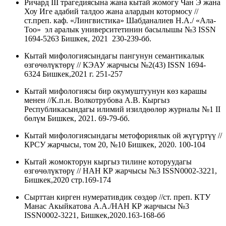
Ричард III трагедиясына жана кытай жомогу Чан Э жана
Хоу Иге адабий талдоо жана алардын котормосу //
ст.преп. каф. «Лингвистика» Шабданалиев Н.А./ «Ала-
Тоо» эл аралык университетинин басылышы №3 ISSN
1694-5263 Бишкек, 2021 230-239-бб.
Кытай мифологиясындагы пангунун семантикалык
өзгөчөлүктөрү //
КЭАУ жарчысы №2(43)
ISSN 1694-
6324
Бишкек,2021 г.
251-257
Кытай мифологиясы бир окумуштуунун көз карашы
менен //К.п.н. Волкотрубова А.В. Кыргыз
Республикасындагы илимий изилдөөлөр
журналы №1 II
бөлүм
Бишкек, 2021. 69-79-бб.
Кытай мифологиясындагы метофориялык ой жүгүртүү //
КРСУ жарчысы, том 20, №10 Бишкек, 2020. 100-104
Кытай жомокторун кыргыз тилине которуудагы
өзгөчөлүктөрү // НАН КР жарчысы №3 ISSN0002-3221,
Бишкек,2020 стр.169-174
Сырттан кирген нумеративдик сөздөр //ст. преп. КТУ
Манас Акыйкатова А.А./НАН КР жарчысы №3
ISSN0002-3221, Бишкек,2020.163-168-бб