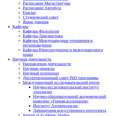
Расписание Магистратуры
Расписание Автобуса
Enactus
Студенческий совет
Ящик доверия
Кафедры
Кафедра Филологии
Кафедра Лингвистики
Кафедра Международные отношения и
регионоведение
Кафедра Юриспруденции и международного
права
Научная деятельность
Направления деятельности
Научные проекты
Научный потенциал
Диссертационнный совет PhD программы
Международный исследовательский центр
Научно-исследовательский институт
этнологии
Научно-образовательный академический
комплекс «Горная ассоциация»
Институт Антропологии
Лаборатория искусственного интеллекта
Journal of Academic Studies