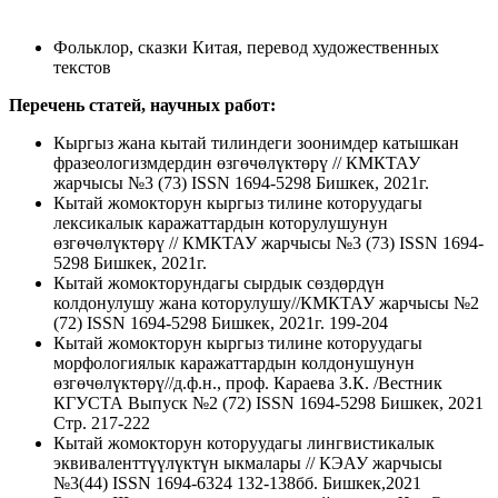
Фольклор, сказки Китая, перевод художественных
текстов
Перечень статей, научных работ:
Кыргыз жана кытай тилиндеги зоонимдер катышкан
фразеологизмдердин өзгөчөлүктөрү // КМКТАУ
жарчысы №3 (73) ISSN 1694-5298 Бишкек, 2021г.
Кытай жомокторун кыргыз тилине которуудагы
лексикалык каражаттардын которулушунун
өзгөчөлүктөрү // КМКТАУ жарчысы №3 (73) ISSN 1694-
5298 Бишкек, 2021г.
Кытай жомокторундагы сырдык сөздөрдүн
колдонулушу жана которулушу//КМКТАУ жарчысы №2
(72) ISSN 1694-5298 Бишкек, 2021г. 199-204
Кытай жомокторун кыргыз тилине которуудагы
морфологиялык каражаттардын колдонушунун
өзгөчөлүктөрү//д.ф.н., проф. Караева З.К. /Вестник
КГУСТА Выпуск №2 (72) ISSN 1694-5298 Бишкек, 2021
Стр. 217-222
Кытай жомокторун которуудагы лингвистикалык
эквиваленттүүлүктүн ыкмалары // КЭАУ жарчысы
№3(44) ISSN 1694-6324 132-138бб. Бишкек,2021