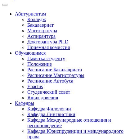
Абитуриентам
Колледж
Бакалавриат
Магистратура
Аспирантура
Докторантура Ph.D
Приемная комиссия
Обучающимся
Памятка студенту
Положение
Расписание Бакалавриата
Расписание Магистратуры
Расписание Автобуса
Enactus
Студенческий совет
Ящик доверия
Кафедры
Кафедра Филологии
Кафедра Лингвистики
Кафедра Международные отношения и
регионоведение
Кафедра Юриспруденции и международного
права