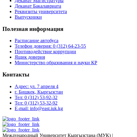
Деканат Магистратуры
Деканат Бакалавриата
Реквизиты университета
Выпускники
Полезная информация
Расписание автобуса
Телефон доверия: 0 (312) 64-23-55
Противодействие коррупции
Ящик доверия
Министерство образования и науки КР
Контакты
Адрес: ул. 7 апреля 4
г. Бишкек, Кыргызстан
Тел: 0 (312) 53-92-32
Тел: 0 (312) 53-32-92
E-mail: info@east.iuk.kg
Международный Университет Кыргызстана (МУК) |