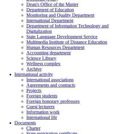
Dean's Office of the Master
Department of Education
Monitoring and Quality Department
International Department
Department of Information Technology and
Digitalization
State Language Development Service
Multimedia Institute of Distance Education
Human Resources Department
Accounting department
Science Library
Wellness complex
Archive
International activity
International associations
Agreements and contracts
Projects
Foreign students
Foreign honorary professors
Guest lecturers
Information work
International life
Documents
Charter
State registration certificate