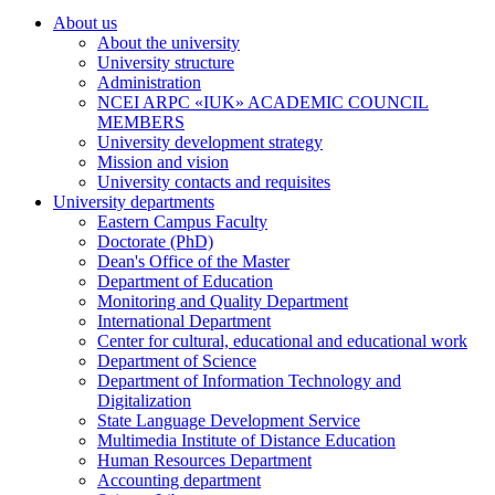
About us
About the university
University structure
Administration
NCEI ARPC «IUK» ACADEMIC COUNCIL
MEMBERS
University development strategy
Mission and vision
University contacts and requisites
University departments
Eastern Campus Faculty
Doctorate (PhD)
Dean's Office of the Master
Department of Education
Monitoring and Quality Department
International Department
Center for cultural, educational and educational work
Department of Science
Department of Information Technology and
Digitalization
State Language Development Service
Multimedia Institute of Distance Education
Human Resources Department
Accounting department