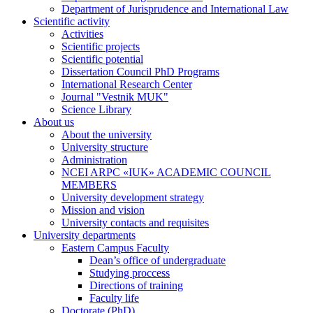
Department of Jurisprudence and International Law
Scientific activity
Activities
Scientific projects
Scientific potential
Dissertation Council PhD Programs
International Research Center
Journal "Vestnik MUK"
Science Library
About us
About the university
University structure
Administration
NCEI ARPC «IUK» ACADEMIC COUNCIL
MEMBERS
University development strategy
Mission and vision
University contacts and requisites
University departments
Eastern Campus Faculty
Dean’s office of undergraduate
Studying proccess
Directions of training
Faculty life
Doctorate (PhD)