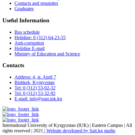
Contacts and requisites
Graduates
Useful Information
Bus schedule
Helpline: 0 (312) 64-23-55
Anti-corruption
Helpline E-mail
Ministry of Education and Science
Contacts
Address: 4, st. April 7
Bishkek, Kyrgyzstan
Tel: 0 (312) 53-92-32
Tel: 0 (312) 53-32-92
E-mail: info@east.iuk.kg
International University of Kyrgyzstan (IUK) | Eastern Campus | All
rights reserved | 2021
| Website developed by Sait.kg studio