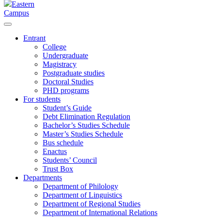
Eastern
Campus
Entrant
College
Undergraduate
Magistracy
Postgraduate studies
Doctoral Studies
PHD programs
For students
Student’s Guide
Debt Elimination Regulation
Bachelor’s Studies Schedule
Master’s Studies Schedule
Bus schedule
Enactus
Students’ Council
Trust Box
Departments
Department of Philology
Department of Linguistics
Department of Regional Studies
Department of International Relations