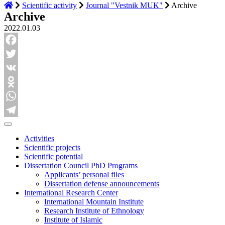
Scientific activity
Journal "Vestnik MUK"
Archive
Archive
2022.01.03
Facebook
Twitter
VK
Odnoklassniki
WhatsApp
Telegram
Activities
Scientific projects
Scientific potential
Dissertation Council PhD Programs
Applicants’ personal files
Dissertation defense announcements
International Research Center
International Mountain Institute
Research Institute of Ethnology
Institute of Islamic