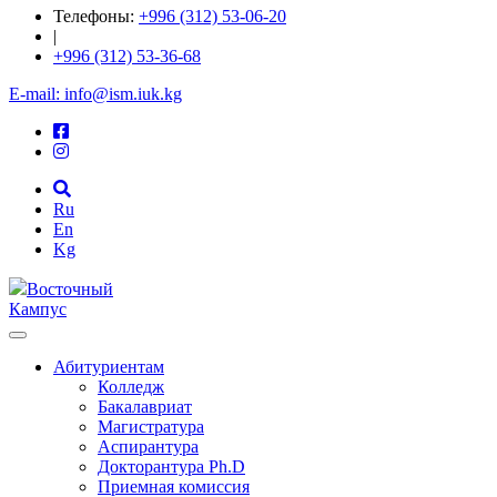
Телефоны:
+996 (312) 53-06-20
|
+996 (312) 53-36-68
E-mail: info@ism.iuk.kg
Ru
En
Kg
Восточный
Кампус
Абитуриентам
Колледж
Бакалавриат
Магистратура
Аспирантура
Докторантура Ph.D
Приемная комиссия