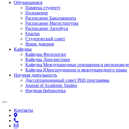
Обучающимся
Памятка студенту
Положение
Расписание Бакалавриата
Расписание Магистратуры
Расписание Автобуса
Enactus
Студенческий совет
Ящик доверия
Кафедры
Кафедра Филологии
Кафедра Лингвистики
Кафедра Международные отношения и регионовед
Кафедра Юриспруденции и международного права
Научная деятельность
Диссертационнный совет PhD программы
Journal of Academic Studies
Научная библиотека
Контакты