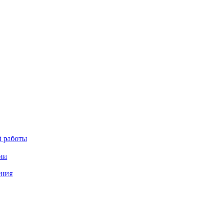
й работы
ии
ения