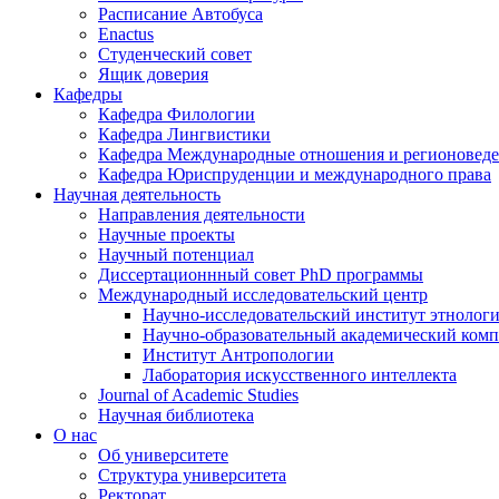
Расписание Автобуса
Enactus
Студенческий совет
Ящик доверия
Кафедры
Кафедра Филологии
Кафедра Лингвистики
Кафедра Международные отношения и регионовед
Кафедра Юриспруденции и международного права
Научная деятельность
Направления деятельности
Научные проекты
Научный потенциал
Диссертационнный совет PhD программы
Международный исследовательский центр
Научно-исследовательский институт этнолог
Научно-образовательный академический комп
Институт Антропологии
Лаборатория искусственного интеллекта
Journal of Academic Studies
Научная библиотека
О нас
Об университете
Структура университета
Ректорат