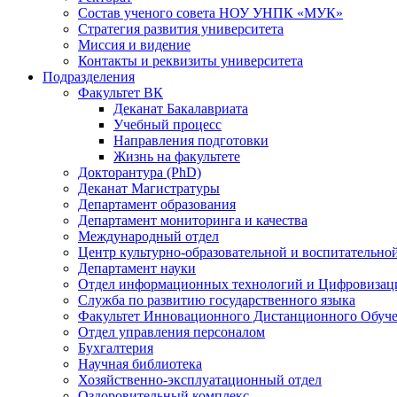
Состав ученого совета НОУ УНПК «МУК»
Стратегия развития университета
Миссия и видение
Контакты и реквизиты университета
Подразделения
Факультет ВК
Деканат Бакалавриата
Учебный процесс
Направления подготовки
Жизнь на факультете
Докторантура (PhD)
Деканат Магистратуры
Департамент образования
Департамент мониторинга и качества
Международный отдел
Центр культурно-образовательной и воспитательно
Департамент науки
Отдел информационных технологий и Цифровизац
Служба по развитию государственного языка
Факультет Инновационного Дистанционного Обуч
Отдел управления персоналом
Бухгалтерия
Научная библиотека
Хозяйственно-эксплуатационный отдел
Оздоровительный комплекс