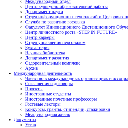
Международный отдел
Центр культурно-образовательной работы
Департамент науки
Отдел информационных технологий и Цифровизац
Служба по развитию госязыка
Факультет Инновационного Дистанционного Обуч
Центр личностного роста «STEP IN FUTURE»
Центр карьеры
Отдел управления персоналом
Бухгалтерия
Научная библиотека
Департамент развития
Оздоровительный комплекс
Архив
Международная деятельность
Членство в международных организациях и ассоци
Соглашения и договоры
Проекты
Иностранные студенты
Иностранные почетные профессоры
Гостевые лекторы
Конкурсы, гранты, стипендии, стажировки
Международная жизнь
Документы
Устав