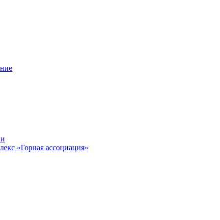
ение
ии
лекс «Горная ассоциация»