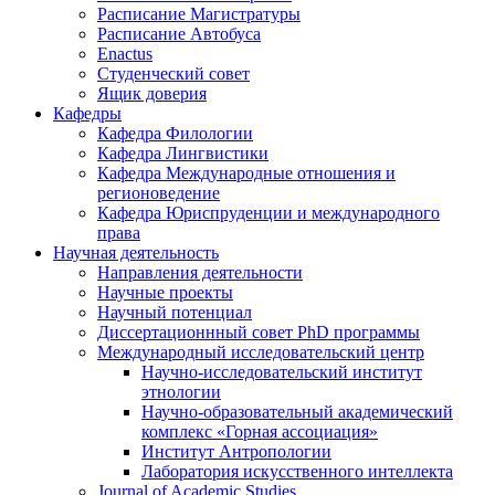
Расписание Магистратуры
Расписание Автобуса
Enactus
Студенческий совет
Ящик доверия
Кафедры
Кафедра Филологии
Кафедра Лингвистики
Кафедра Международные отношения и
регионоведение
Кафедра Юриспруденции и международного
права
Научная деятельность
Направления деятельности
Научные проекты
Научный потенциал
Диссертационнный совет PhD программы
Международный исследовательский центр
Научно-исследовательский институт
этнологии
Научно-образовательный академический
комплекс «Горная ассоциация»
Институт Антропологии
Лаборатория искусственного интеллекта
Journal of Academic Studies