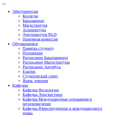
Абитуриентам
Колледж
Бакалавриат
Магистратура
Аспирантура
Докторантура Ph.D
Приемная комиссия
Обучающимся
Памятка студенту
Положение
Расписание Бакалавриата
Расписание Магистратуры
Расписание Автобуса
Enactus
Студенческий совет
Ящик доверия
Кафедры
Кафедра Филологии
Кафедра Лингвистики
Кафедра Международные отношения и
регионоведение
Кафедра Юриспруденции и международного
права