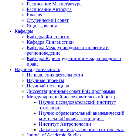
Расписание Магистратуры
Расписание Автобуса
Enactus
Студенческий совет
Ящик доверия
Кафедры
Кафедра Филологии
Кафедра Лингвистики
Кафедра Международные отношения и
регионоведение
Кафедра Юриспруденции и международного
права
Научная деятельность
Направления деятельности
Научные проекты
Научный потенциал
Диссертационнный совет PhD программы
Международный исследовательский центр
Научно-исследовательский институт
этнологии
Научно-образовательный академический
комплекс «Горная ассоциация»
Институт Антропологии
Лаборатория искусственного интеллекта
Journal of Academic Studies