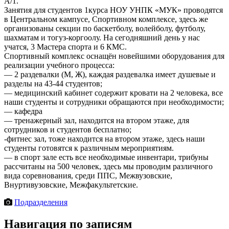
А/1.
Занятия для студентов 1курса НОУ УНПК «МУК» проводятся
в Центральном кампусе, Спортивном комплексе, здесь же
организованы секции по баскетболу, волейболу, футболу,
шахматам и тогуз-коргоолу. На сегодняшний день у нас
учатся, 3 Мастера спорта и 6 КМС.
Спортивный комплекс оснащён новейшими оборудования для
реализации учебного процесса:
— 2 раздевалки (М, Ж), каждая раздевалка имеет душевые и
разделы на 43-44 студентов;
— медицинский кабинет содержит кровати на 2 человека, все
наши студенты и сотрудники обращаются при необходимости;
— кафедра
— тренажерный зал, находится на втором этаже, для
сотрудников и студентов бесплатно;
-фитнес зал, тоже находится на втором этаже, здесь наши
студенты готовятся к различным мероприятиям.
— в спорт зале есть все необходимые инвентари, трибуны
рассчитаны на 500 человек, здесь мы проводим различного
вида соревнования, среди ППС, Межвузовские,
Внуртивузовские, Межфакультетские.
Подразделения
Навигация по записям