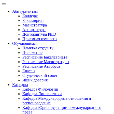
Абитуриентам
Колледж
Бакалавриат
Магистратура
Аспирантура
Докторантура Ph.D
Приемная комиссия
Обучающимся
Памятка студенту
Положение
Расписание Бакалавриата
Расписание Магистратуры
Расписание Автобуса
Enactus
Студенческий совет
Ящик доверия
Кафедры
Кафедра Филологии
Кафедра Лингвистики
Кафедра Международные отношения и
регионоведение
Кафедра Юриспруденции и международного
права