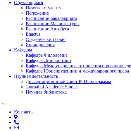
Обучающимся
Памятка студенту
Положение
Расписание Бакалавриата
Расписание Магистратуры
Расписание Автобуса
Enactus
Студенческий совет
Ящик доверия
Кафедры
Кафедра Филологии
Кафедра Лингвистики
Кафедра Международные отношения и регионовед
Кафедра Юриспруденции и международного права
Научная деятельность
Диссертационнный совет PhD программы
Journal of Academic Studies
Научная библиотека
Контакты