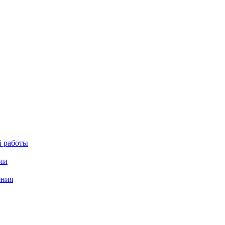
й работы
ии
ения