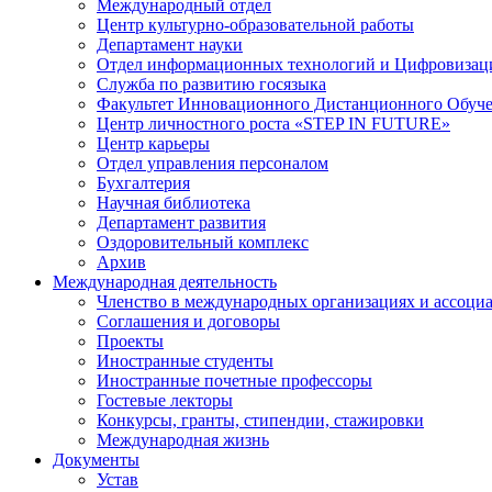
Международный отдел
Центр культурно-образовательной работы
Департамент науки
Отдел информационных технологий и Цифровизац
Служба по развитию госязыка
Факультет Инновационного Дистанционного Обуч
Центр личностного роста «STEP IN FUTURE»
Центр карьеры
Отдел управления персоналом
Бухгалтерия
Научная библиотека
Департамент развития
Оздоровительный комплекс
Архив
Международная деятельность
Членство в международных организациях и ассоци
Соглашения и договоры
Проекты
Иностранные студенты
Иностранные почетные профессоры
Гостевые лекторы
Конкурсы, гранты, стипендии, стажировки
Международная жизнь
Документы
Устав