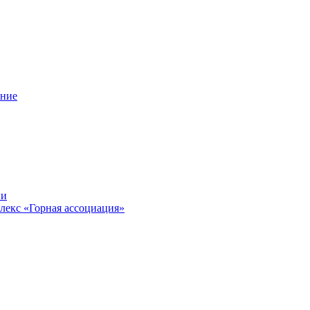
ение
ии
лекс «Горная ассоциация»