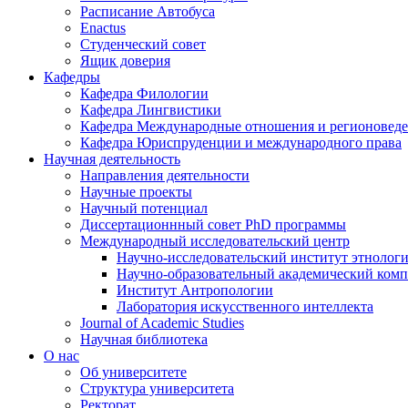
Расписание Автобуса
Enactus
Студенческий совет
Ящик доверия
Кафедры
Кафедра Филологии
Кафедра Лингвистики
Кафедра Международные отношения и регионовед
Кафедра Юриспруденции и международного права
Научная деятельность
Направления деятельности
Научные проекты
Научный потенциал
Диссертационнный совет PhD программы
Международный исследовательский центр
Научно-исследовательский институт этнолог
Научно-образовательный академический комп
Институт Антропологии
Лаборатория искусственного интеллекта
Journal of Academic Studies
Научная библиотека
О нас
Об университете
Структура университета
Ректорат