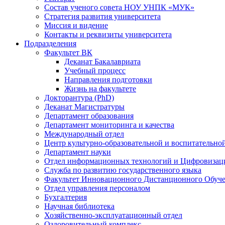
Состав ученого совета НОУ УНПК «МУК»
Стратегия развития университета
Миссия и видение
Контакты и реквизиты университета
Подразделения
Факультет ВК
Деканат Бакалавриата
Учебный процесс
Направления подготовки
Жизнь на факультете
Докторантура (PhD)
Деканат Магистратуры
Департамент образования
Департамент мониторинга и качества
Международный отдел
Центр культурно-образовательной и воспитательно
Департамент науки
Отдел информационных технологий и Цифровизац
Служба по развитию государственного языка
Факультет Инновационного Дистанционного Обуч
Отдел управления персоналом
Бухгалтерия
Научная библиотека
Хозяйственно-эксплуатационный отдел
Оздоровительный комплекс