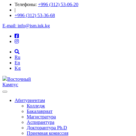
Телефоны:
+996 (312) 53-06-20
|
+996 (312) 53-36-68
E-mail: info@ism.iuk.kg
Ru
En
Kg
Восточный
Кампус
Абитуриентам
Колледж
Бакалавриат
Магистратура
Аспирантура
Докторантура Ph.D
Приемная комиссия