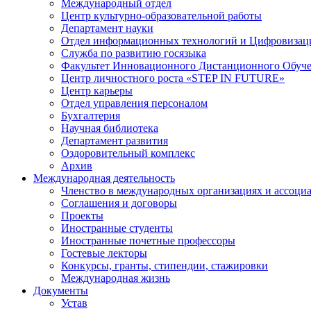
Международный отдел
Центр культурно-образовательной работы
Департамент науки
Отдел информационных технологий и Цифровизац
Служба по развитию госязыка
Факультет Инновационного Дистанционного Обуч
Центр личностного роста «STEP IN FUTURE»
Центр карьеры
Отдел управления персоналом
Бухгалтерия
Научная библиотека
Департамент развития
Оздоровительный комплекс
Архив
Международная деятельность
Членство в международных организациях и ассоци
Соглашения и договоры
Проекты
Иностранные студенты
Иностранные почетные профессоры
Гостевые лекторы
Конкурсы, гранты, стипендии, стажировки
Международная жизнь
Документы
Устав