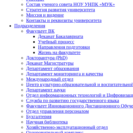
Состав ученого совета НОУ УНПК «МУК»
Стратегия развития университета
Миссия и видение
Контакты и реквизиты университета
Подразделения
Факультет ВК
Деканат Бакалавриата
Учебный процесс
Направления подготовки
Жизнь на факультете
Докторантура (PhD)
Деканат Магистратуры
Департамент образования
Департамент мониторинга и качества
Международный отдел
Центр культурно-образовательной и воспитательно
Департамент науки
Отдел информационных технологий и Цифровизац
Служба по развитию государственного языка
Факультет Инновационного Дистанционного Обуч
Отдел управления персоналом
Бухгалтерия
Научная библиотека
Хозяйственно-эксплуатационный отдел
Оздоровительный комплекс