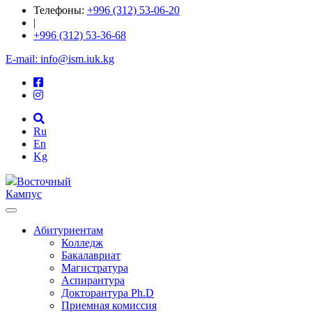
Телефоны:
+996 (312) 53-06-20
|
+996 (312) 53-36-68
E-mail: info@ism.iuk.kg
Ru
En
Kg
Восточный
Кампус
Абитуриентам
Колледж
Бакалавриат
Магистратура
Аспирантура
Докторантура Ph.D
Приемная комиссия