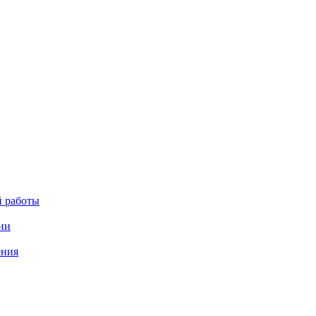
й работы
ии
ения