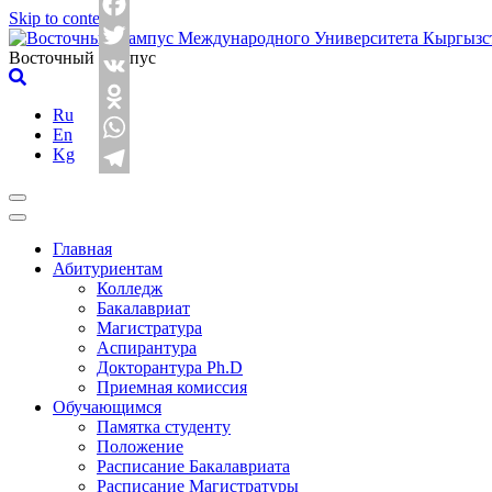
Skip to content
Facebook
Восточный Кампус
Twitter
VK
Ru
Odnoklassniki
En
Kg
WhatsApp
Telegram
Главная
Абитуриентам
Колледж
Бакалавриат
Магистратура
Аспирантура
Докторантура Ph.D
Приемная комиссия
Обучающимся
Памятка студенту
Положение
Расписание Бакалавриата
Расписание Магистратуры