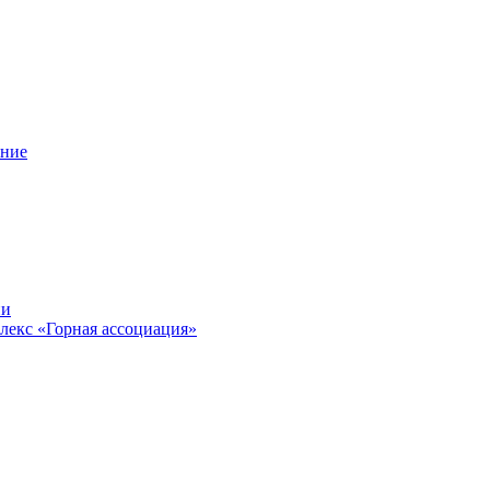
ение
ии
лекс «Горная ассоциация»