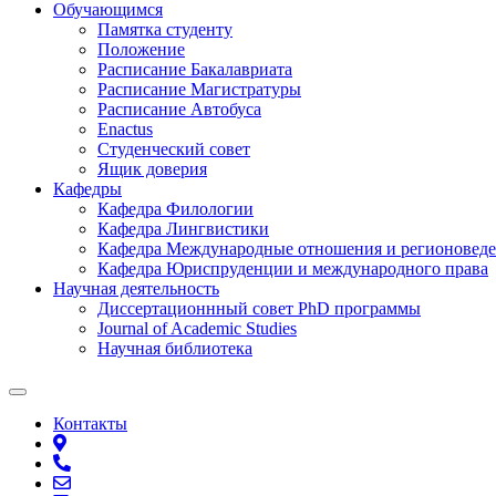
Обучающимся
Памятка студенту
Положение
Расписание Бакалавриата
Расписание Магистратуры
Расписание Автобуса
Enactus
Студенческий совет
Ящик доверия
Кафедры
Кафедра Филологии
Кафедра Лингвистики
Кафедра Международные отношения и регионовед
Кафедра Юриспруденции и международного права
Научная деятельность
Диссертационнный совет PhD программы
Journal of Academic Studies
Научная библиотека
Контакты