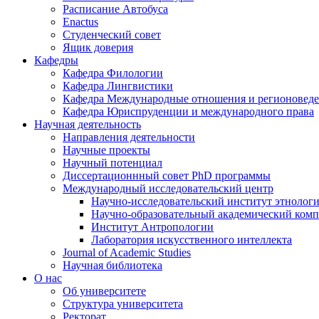
Расписание Автобуса
Enactus
Студенческий совет
Ящик доверия
Кафедры
Кафедра Филологии
Кафедра Лингвистики
Кафедра Международные отношения и регионовед
Кафедра Юриспруденции и международного права
Научная деятельность
Направления деятельности
Научные проекты
Научный потенциал
Диссертационнный совет PhD программы
Международный исследовательский центр
Научно-исследовательский институт этнолог
Научно-образовательный академический комп
Институт Антропологии
Лаборатория искусственного интеллекта
Journal of Academic Studies
Научная библиотека
О нас
Об университете
Структура университета
Ректорат