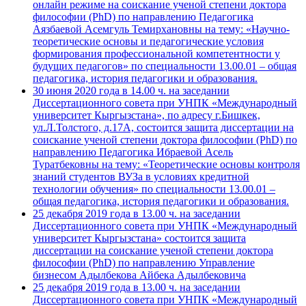
онлайн режиме на соискание ученой степени доктора
философии (PhD) по направлению Педагогика
Аязбаевой Асемгуль Темирхановны на тему: «Научно-
теоретические основы и педагогические условия
формирования профессиональной компетентности у
будущих педагогов» по специальности 13.00.01 – общая
педагогика, история педагогики и образования.
30 июня 2020 года в 14.00 ч. на заседании
Диссертационного совета при УНПК «Международный
университет Кыргызстана», по адресу г.Бишкек,
ул.Л.Толстого, д.17А, состоится защита диссертации на
соискание ученой степени доктора философии (PhD) по
направлению Педагогика Ибраевой Асель
Туратбековны на тему: «Теоретические основы контроля
знаний студентов ВУЗа в условиях кредитной
технологии обучения» по специальности 13.00.01 –
общая педагогика, история педагогики и образования.
25 декабря 2019 года в 13.00 ч. на заседании
Диссертационного совета при УНПК «Международный
университет Кыргызстана» состоится защита
диссертации на соискание ученой степени доктора
философии (PhD) по направлению Управление
бизнесом Адылбекова Айбека Адылбековича
25 декабря 2019 года в 13.00 ч. на заседании
Диссертационного совета при УНПК «Международный