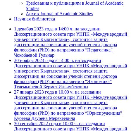
Требования к публикациям в Journal of Academic
Studies
Архив Journal of Academic Studies
Научная библиотека
1 декабря 2023 года в 14:00 ч. на заседании
Диссертационного совета при УНПК «Международный
университет Кыргызстана», состоится защита
диссертации на соискание ученой степени доктора
философии (PhD) по направлению “Педагогика”
Чокобаевой Гульнар
30 ноября 2023 года в 14:00 ч. на заседании
Диссертационного совета при УНПК «Международный
университет Кыргызстана», состоится защита
диссертации на соискание ученой степени доктора
философии (PhD) по направлению “Экономика”
Тулемышевой Бермет Ильичбековны
27 января 2023 года в 10.00 ч. на заседании
Диссертационного совета при УНПК «Международный
университет Кыргызстана», состоится защита
диссертации на соискание ученой степени доктора
философии (PhD) по направлению “Юриспруденция”
Кубеева Даурена Мерекеевича
30 сентября 2022 года в 10.00 ч. на заседании
Диссертационного совета при УНПК «Международный