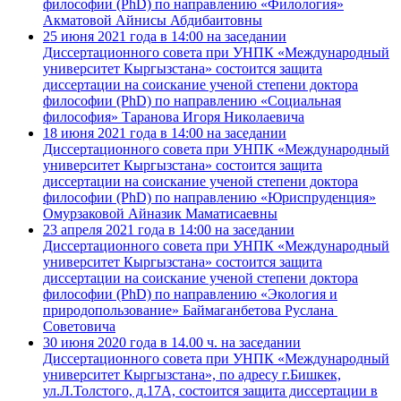
философии (PhD) по направлению «Филология»
Акматовой Айнисы Абдибаитовны
25 июня 2021 года в 14:00 на заседании
Диссертационного совета при УНПК «Международный
университет Кыргызстана» состоится защита
диссертации на соискание ученой степени доктора
философии (PhD) по направлению «Социальная
философия» Таранова Игоря Николаевича
18 июня 2021 года в 14:00 на заседании
Диссертационного совета при УНПК «Международный
университет Кыргызстана» состоится защита
диссертации на соискание ученой степени доктора
философии (PhD) по направлению «Юриспруденция»
Омурзаковой Айназик Маматисаевны
23 апреля 2021 года в 14:00 на заседании
Диссертационного совета при УНПК «Международный
университет Кыргызстана» состоится защита
диссертации на соискание ученой степени доктора
философии (PhD) по направлению «Экология и
природопользование» Баймаганбетова Руслана
Советовича
30 июня 2020 года в 14.00 ч. на заседании
Диссертационного совета при УНПК «Международный
университет Кыргызстана», по адресу г.Бишкек,
ул.Л.Толстого, д.17А, состоится защита диссертации в