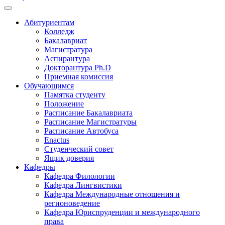
Абитуриентам
Колледж
Бакалавриат
Магистратура
Аспирантура
Докторантура Ph.D
Приемная комиссия
Обучающимся
Памятка студенту
Положение
Расписание Бакалавриата
Расписание Магистратуры
Расписание Автобуса
Enactus
Студенческий совет
Ящик доверия
Кафедры
Кафедра Филологии
Кафедра Лингвистики
Кафедра Международные отношения и
регионоведение
Кафедра Юриспруденции и международного
права