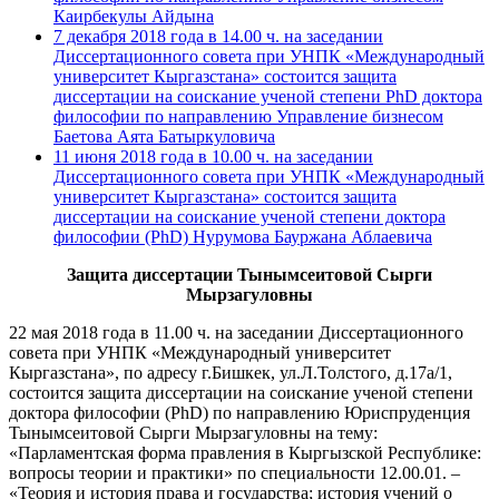
Каирбекулы Айдына
7 декабря 2018 года в 14.00 ч. на заседании
Диссертационного совета при УНПК «Международный
университет Кыргазстана» состоится защита
диссертации на соискание ученой степени PhD доктора
философии по направлению Управление бизнесом
Баетова Аята Батыркуловича
11 июня 2018 года в 10.00 ч. на заседании
Диссертационного совета при УНПК «Международный
университет Кыргазстана» состоится защита
диссертации на соискание ученой степени доктора
философии (PhD) Нурумова Бауржана Аблаевича
Защита диссертации Тынымсеитовой Сырги
Мырзагуловны
22 мая 2018 года в 11.00 ч. на заседании Диссертационного
совета при УНПК «Международный университет
Кыргазстана», по адресу г.Бишкек, ул.Л.Толстого, д.17а/1,
состоится защита диссертации на соискание ученой степени
доктора философии (PhD) по направлению Юриспруденция
Тынымсеитовой Сырги Мырзагуловны на тему:
«Парламентская форма правления в Кыргызской Республике:
вопросы теории и практики» по специальности 12.00.01. –
«Теория и история права и государства; история учений о