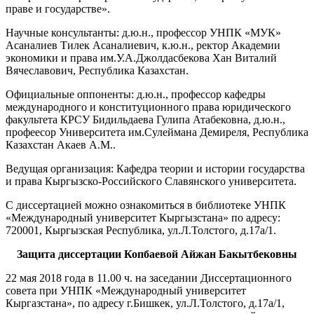
праве и государстве».
Научные консультанты: д.ю.н., профессор УНПК «МУК»
Асаналиев Тилек Асаналиевич, к.ю.н., ректор Академии
экономики и права им.У.А.Джолдасбекова Хан Виталий
Вячеславович, Республика Казахстан.
Официальные оппоненты: д.ю.н., профессор кафедры
международного и конституционного права юридического
факультета КРСУ Бидильдаева Гулипа Атабековна, д.ю.н.,
профеесор Университета им.Сулеймана Демиреля, Республика
Казахстан Акаев А.М..
Ведущая организация: Кафедра теории и истории государства
и права Кыргызско-Российского Славянского университета.
С диссертацией можно ознакомиться в библиотеке УНПК
«Международный университет Кыргызстана» по адресу:
720001, Кыргызская Республика, ул.Л.Толстого, д.17а/1.
Защита диссертации Копбаевой Айжан Бакытбековны
22 мая 2018 года в 11.00 ч. на заседании Диссертационного
совета при УНПК «Международный университет
Кыргазстана», по адресу г.Бишкек, ул.Л.Толстого, д.17а/1,