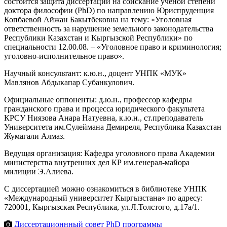
состоится защита диссертации на соискание ученой степени
доктора философии (PhD) по направлению Юриспруденция
Копбаевой Айжан Бакытбековна на тему: «Уголовная
ответственность за нарушение земельного законодательства
Республики Казахстан и Кыргызской Республики» по
специальности 12.00.08. – «Уголовное право и криминология;
уголовно-исполнительное право».
Научный консультант: к.ю.н., доцент УНПК «МУК»
Мавлянов Абдыкапар Субанкулович.
Официальные оппоненты: д.ю.н., профессор кафедры
гражданского права и процесса юридического факультета
КРСУ Ниязова Анара Натуевна, к.ю.н., ст.преподаватель
Университета им.Сулеймана Демиреля, Республика Казахстан
Жумагали Алмаз.
Ведущая организация: Кафедра уголовного права Академии
министерства внутренних дел КР им.генерал-майора
милиции Э.Алиева.
С диссертацией можно ознакомиться в библиотеке УНПК
«Международный университет Кыргызстана» по адресу:
720001, Кыргызская Республика, ул.Л.Толстого, д.17а/1.
Диссертационнный совет PhD программы