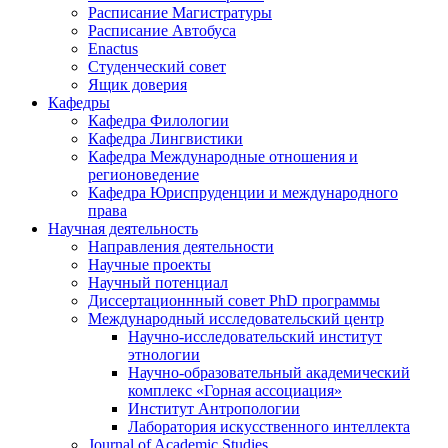
Расписание Магистратуры
Расписание Автобуса
Enactus
Студенческий совет
Ящик доверия
Кафедры
Кафедра Филологии
Кафедра Лингвистики
Кафедра Международные отношения и
регионоведение
Кафедра Юриспруденции и международного
права
Научная деятельность
Направления деятельности
Научные проекты
Научный потенциал
Диссертационнный совет PhD программы
Международный исследовательский центр
Научно-исследовательский институт
этнологии
Научно-образовательный академический
комплекс «Горная ассоциация»
Институт Антропологии
Лаборатория искусственного интеллекта
Journal of Academic Studies