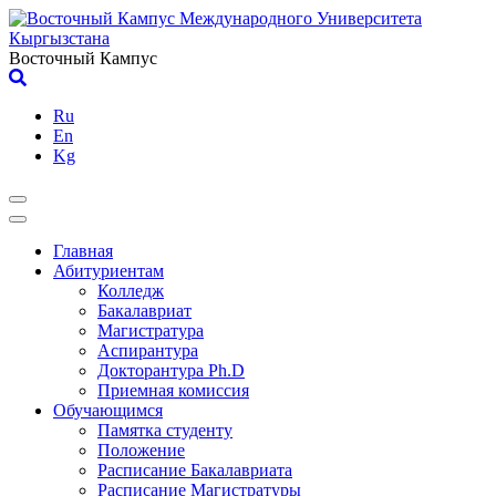
Skip
to
content
Восточный Кампус
Ru
En
Kg
Главная
Абитуриентам
Колледж
Бакалавриат
Магистратура
Аспирантура
Докторантура Ph.D
Приемная комиссия
Обучающимся
Памятка студенту
Положение
Расписание Бакалавриата
Расписание Магистратуры