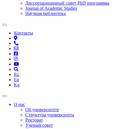
Диссертационнный совет PhD программы
Journal of Academic Studies
Научная библиотека
Контакты
Ru
En
Kg
О нас
Об университете
Структура университета
Ректорат
Ученый совет