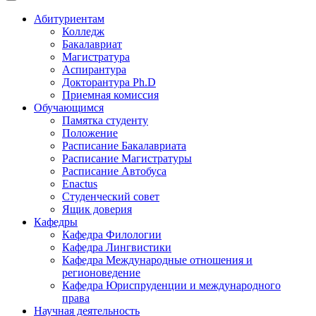
Абитуриентам
Колледж
Бакалавриат
Магистратура
Аспирантура
Докторантура Ph.D
Приемная комиссия
Обучающимся
Памятка студенту
Положение
Расписание Бакалавриата
Расписание Магистратуры
Расписание Автобуса
Enactus
Студенческий совет
Ящик доверия
Кафедры
Кафедра Филологии
Кафедра Лингвистики
Кафедра Международные отношения и
регионоведение
Кафедра Юриспруденции и международного
права
Научная деятельность