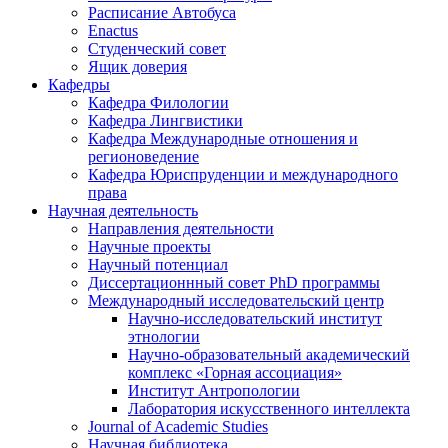
Расписание Автобуса
Enactus
Студенческий совет
Ящик доверия
Кафедры
Кафедра Филологии
Кафедра Лингвистики
Кафедра Международные отношения и
регионоведение
Кафедра Юриспруденции и международного
права
Научная деятельность
Направления деятельности
Научные проекты
Научный потенциал
Диссертационнный совет PhD программы
Международный исследовательский центр
Научно-исследовательский институт
этнологии
Научно-образовательный академический
комплекс «Горная ассоциация»
Институт Антропологии
Лаборатория искусственного интеллекта
Journal of Academic Studies
Научная библиотека