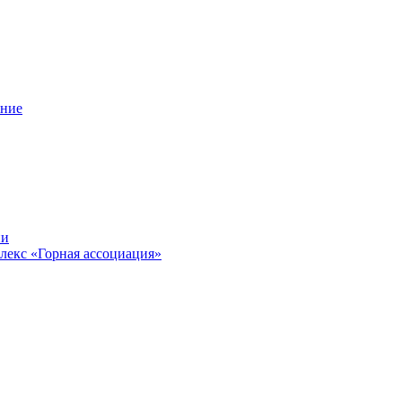
ение
ии
лекс «Горная ассоциация»