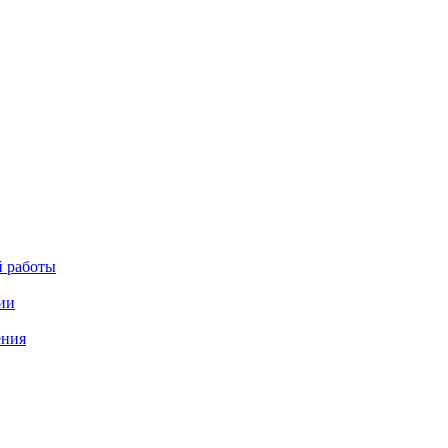
й работы
ии
ения