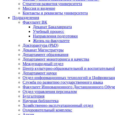
Стратегия развития университета
Миссия и видение
Контакты и реквизиты университета
Подразделения
Факультет ВК
Деканат Бакалавриата
Учебный процесс
Направления подготовки
Жизнь на факультете
Докторантура (PhD)
Деканат Магистратуры
Департамент образования
Департамент мониторинга и качества
Международный отдел
Центр культурно-образовательной и воспитательно
Департамент науки
Отдел информационных технологий и Цифровизац
Служба по развитию государственного языка
Факультет Инновационного Дистанционного Обуч
Отдел управления персоналом
Бухгалтерия
Научная библиотека
Хозяйственно-эксплуатационный отдел
Оздоровительный комплекс
Архив