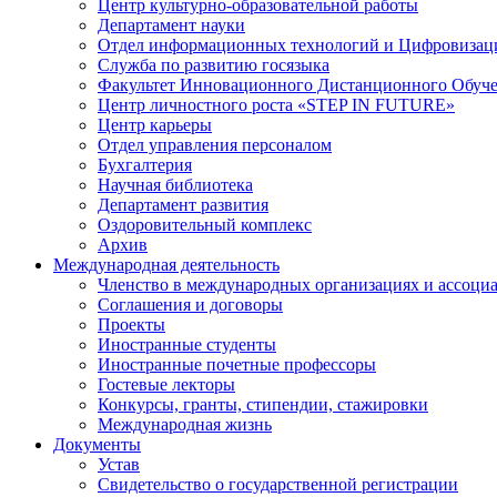
Центр культурно-образовательной работы
Департамент науки
Отдел информационных технологий и Цифровизац
Служба по развитию госязыка
Факультет Инновационного Дистанционного Обуч
Центр личностного роста «STEP IN FUTURE»
Центр карьеры
Отдел управления персоналом
Бухгалтерия
Научная библиотека
Департамент развития
Оздоровительный комплекс
Архив
Международная деятельность
Членство в международных организациях и ассоци
Соглашения и договоры
Проекты
Иностранные студенты
Иностранные почетные профессоры
Гостевые лекторы
Конкурсы, гранты, стипендии, стажировки
Международная жизнь
Документы
Устав
Свидетельство о государственной регистрации