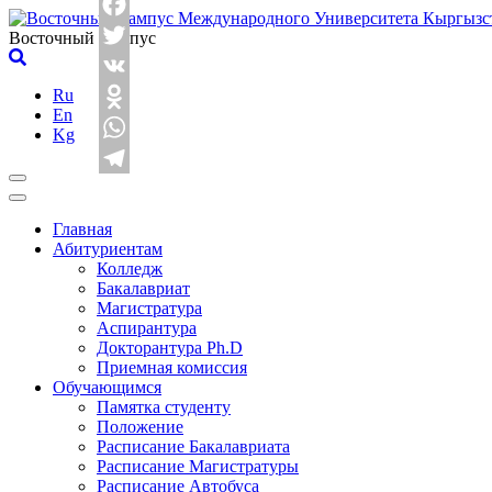
Skip
Facebook
to
Восточный Кампус
content
Twitter
Ru
VK
En
Odnoklassniki
Kg
WhatsApp
Telegram
Главная
Абитуриентам
Колледж
Бакалавриат
Магистратура
Аспирантура
Докторантура Ph.D
Приемная комиссия
Обучающимся
Памятка студенту
Положение
Расписание Бакалавриата
Расписание Магистратуры
Расписание Автобуса