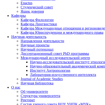
Enactus
Студенческий совет
Ящик доверия
Кафедры
Кафедра Филологии
Кафедра Лингвистики
Кафедра Международные отношения и регионовед
Кафедра Юриспруденции и международного права
Научная деятельность
Направления деятельности
Научные проекты
Научный потенциал
Диссертационнный совет PhD программы
Международный исследовательский центр
Научно-исследовательский институт этнолог
Научно-образовательный академический комп
Институт Антропологии
Лаборатория искусственного интеллекта
Journal of Academic Studies
Научная библиотека
О нас
Об университете
Структура университета
Ректорат
Состав ученого совета НОУ УНПК «МУК»