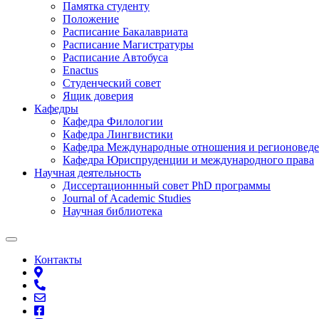
Памятка студенту
Положение
Расписание Бакалавриата
Расписание Магистратуры
Расписание Автобуса
Enactus
Студенческий совет
Ящик доверия
Кафедры
Кафедра Филологии
Кафедра Лингвистики
Кафедра Международные отношения и регионовед
Кафедра Юриспруденции и международного права
Научная деятельность
Диссертационнный совет PhD программы
Journal of Academic Studies
Научная библиотека
Контакты