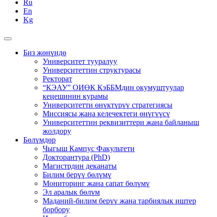
Ru
En
Kg
Биз жөнүндө
Университет тууралуу
Университеттин структурасы
Ректорат
“КЭАУ” ОИӨК КэББМдин окумуштуулар
кеңешинин курамы
Университетти өнүктүрүү стратегиясы
Миссиясы жана келечектеги өнүгүүсү
Университеттин реквизиттери жана байланыш
жолдору
Бөлүмдөр
Чыгыш Кампус Факультети
Докторантура (PhD)
Магистрдин деканаты
Билим берүү бөлүмү
Мониторинг жана сапат бөлүмү
Эл аралык бөлүм
Маданий-билим берүү жана тарбиялык иштер
борбору