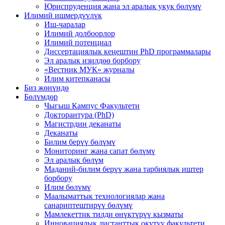
Юриспруденция жана эл аралык укук бөлүмү
Илимий ишмердүүлүк
Иш-чаралар
Илимий долбоорлор
Илимий потенциал
Диссертациялык кеңештин PhD программалары
Эл аралык изилдөө борбору
«Вестник МУК» журналы
Илим китепканасы
Биз жөнүндө
Бөлүмдөр
Чыгыш Кампус Факультети
Докторантура (PhD)
Магистрдин деканаты
Деканаты
Билим берүү бөлүмү
Мониторинг жана сапат бөлүмү
Эл аралык бөлүм
Маданий-билим берүү жана тарбиялык иштер
борбору
Илим бөлүмү
Маалыматтык технологиялар жана
санариптештирүү бөлүмү
Мамлекеттик тилди өнүктүрүү кызматы
Инновациялык дистанттык окутуу факультети