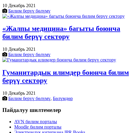
10 Декабрь 2021
Билим берүү бөлүмү
«Жалпы медицина» багыты боюнча
билим берүү сектору
10 Декабрь 2021
Билим берүү бөлүмү
Гуманитардык илимдер боюнча билим
берүү сектору
10 Декабрь 2021
Билим берүү бөлүмү
,
Бөлүмдөр
Пайдалуу шилтемелер
AVN билим порталы
Moodle билим порталы
Электрондук китепкана IPR Books