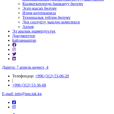
Кызматкерлерди башкаруу бөлүмү
Эсеп-кысап бөлүмү
Илим китепканасы
Техникалык тейлөө бөлүмү
Ден соолукту чыңдоо комплекси
Архив
Эл аралык ишмердүүлүк
Документтер
Байланыштар
Дареги: 7 апрель көчөсү, 4
Телефондор:
+996 (312) 53-06-20
|
+996 (312) 53-36-68
E-mail: info@ism.iuk.kg