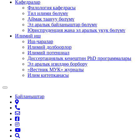
Кафедралар
Филология кафедрасы
Тил илими бөлүмү
Аймак таануу бөлүмү
Эл аралык байланыштар бөлүмү
Юриспруденция жана эл аралык укук бөлүмү
Илимий иш
Иш-чаралар
Илимий долбоорлор
Илимий потенциал
Диссертациялык кеңештин PhD программалары
Эл аралык изилдөө борбору
«Вестник МУК» журналы
Илим китепканасы
Байланыштар