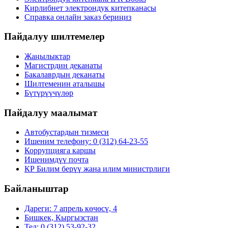
Кирлибнет электрондук китепканасы
Справка онлайн заказ бериңиз
Пайдалуу шилтемелер
Жаңылыктар
Магистрдин деканаты
Бакалаврдын деканаты
Шилтеменин аталышы
Бүтүрүүчүлөр
Пайдалуу маалымат
Автобустардын тизмеси
Ишеним телефону: 0 (312) 64-23-55
Коррупцияга каршы
Ишенимдүү почта
КР Билим берүү жана илим министрлиги
Байланыштар
Дареги: 7 апрель көчөсү, 4
Бишкек, Кыргызстан
Тел: 0 (312) 53-92-32