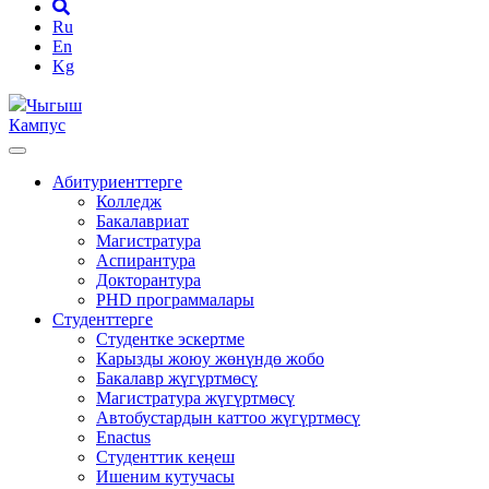
Ru
En
Kg
Чыгыш
Кампус
Абитуриенттерге
Колледж
Бакалавриат
Магистратура
Аспирантура
Докторантура
PHD программалары
Студенттерге
Студентке эскертме
Карызды жоюу жөнүндө жобо
Бакалавр жүгүртмөсү
Магистратура жүгүртмөсү
Автобустардын каттоо жүгүртмөсү
Enactus
Студенттик кеңеш
Ишеним кутучасы