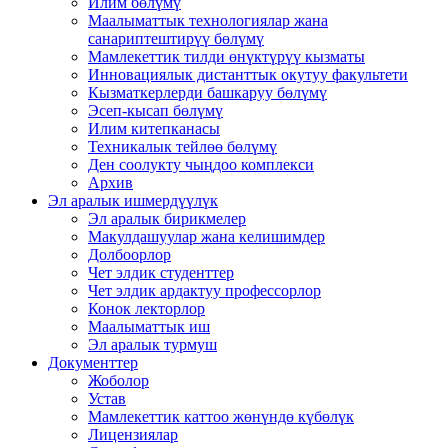
Илим бөлүмү
Маалыматтык технологиялар жана
санариптештирүү бөлүмү
Мамлекеттик тилди өнүктүрүү кызматы
Инновациялык дистанттык окутуу факультети
Кызматкерлерди башкаруу бөлүмү
Эсеп-кысап бөлүмү
Илим китепканасы
Техникалык тейлөө бөлүмү
Ден соолукту чыңдоо комплекси
Архив
Эл аралык ишмердүүлүк
Эл аралык бирикмелер
Макулдашуулар жана келишимдер
Долбоорлор
Чет элдик студенттер
Чет элдик ардактуу профессорлор
Конок лекторлор
Маалыматтык иш
Эл аралык турмуш
Документтер
Жоболор
Устав
Мамлекеттик каттоо жөнүндө күбөлүк
Лицензиялар