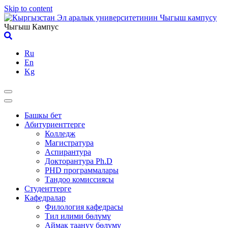
Skip to content
Чыгыш Кампус
Ru
En
Kg
Башкы бет
Абитуриенттерге
Колледж
Магистратура
Аспирантура
Докторантура Ph.D
PHD программалары
Тандоо комиссиясы
Студенттерге
Кафедралар
Филология кафедрасы
Тил илими бөлүмү
Аймак таануу бөлүмү