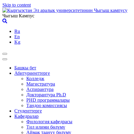
Skip to content
Чыгыш Кампус
Ru
En
Kg
Башкы бет
Абитуриенттерге
Колледж
Магистратура
Аспирантура
Докторантура Ph.D
PHD программалары
Тандоо комиссиясы
Студенттерге
Кафедралар
Филология кафедрасы
Тил илими бөлүмү
Аймак таануу бөлүмү