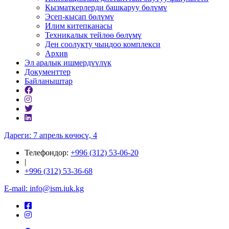
Кызматкерлерди башкаруу бөлүмү
Эсеп-кысап бөлүмү
Илим китепканасы
Техникалык тейлөө бөлүмү
Ден соолукту чыңдоо комплекси
Архив
Эл аралык ишмердүүлүк
Документтер
Байланыштар
Дареги: 7 апрель көчөсү, 4
Телефондор:
+996 (312) 53-06-20
|
+996 (312) 53-36-68
E-mail: info@ism.iuk.kg