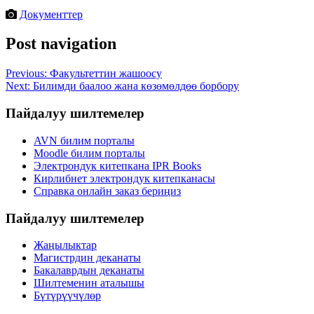
Документтер
Post navigation
Previous:
Факультеттин жашоосу
Next:
Билимди баалоо жана көзөмөлдөө борбору
Пайдалуу шилтемелер
AVN билим порталы
Moodle билим порталы
Электрондук китепкана IPR Books
Кирлибнет электрондук китепканасы
Справка онлайн заказ бериңиз
Пайдалуу шилтемелер
Жаңылыктар
Магистрдин деканаты
Бакалаврдын деканаты
Шилтеменин аталышы
Бүтүрүүчүлөр