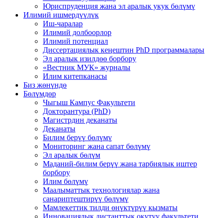
Юриспруденция жана эл аралык укук бөлүмү
Илимий ишмердүүлүк
Иш-чаралар
Илимий долбоорлор
Илимий потенциал
Диссертациялык кеңештин PhD программалары
Эл аралык изилдөө борбору
«Вестник МУК» журналы
Илим китепканасы
Биз жөнүндө
Бөлүмдөр
Чыгыш Кампус Факультети
Докторантура (PhD)
Магистрдин деканаты
Деканаты
Билим берүү бөлүмү
Мониторинг жана сапат бөлүмү
Эл аралык бөлүм
Маданий-билим берүү жана тарбиялык иштер
борбору
Илим бөлүмү
Маалыматтык технологиялар жана
санариптештирүү бөлүмү
Мамлекеттик тилди өнүктүрүү кызматы
Инновациялык дистанттык окутуу факультети