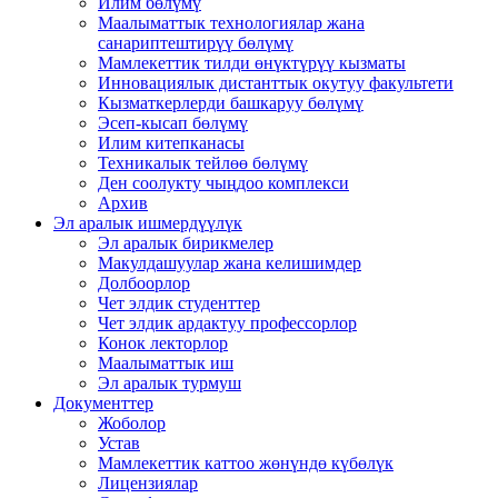
Илим бөлүмү
Маалыматтык технологиялар жана
санариптештирүү бөлүмү
Мамлекеттик тилди өнүктүрүү кызматы
Инновациялык дистанттык окутуу факультети
Кызматкерлерди башкаруу бөлүмү
Эсеп-кысап бөлүмү
Илим китепканасы
Техникалык тейлөө бөлүмү
Ден соолукту чыңдоо комплекси
Архив
Эл аралык ишмердүүлүк
Эл аралык бирикмелер
Макулдашуулар жана келишимдер
Долбоорлор
Чет элдик студенттер
Чет элдик ардактуу профессорлор
Конок лекторлор
Маалыматтык иш
Эл аралык турмуш
Документтер
Жоболор
Устав
Мамлекеттик каттоо жөнүндө күбөлүк
Лицензиялар