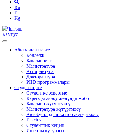
Ru
En
Kg
Чыгыш
Кампус
Абитуриенттерге
Колледж
Бакалавриат
Магистратура
Аспирантура
Докторантура
PHD программалары
Студенттерге
Студентке эскертме
Карызды жоюу жөнүндө жобо
Бакалавр жүгүртмөсү
Магистратура жүгүртмөсү
Автобустардын каттоо жүгүртмөсү
Enactus
Студенттик кеңеш
Ишеним кутучасы