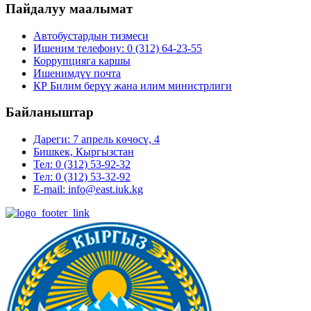
Пайдалуу маалымат
Автобустардын тизмеси
Ишеним телефону: 0 (312) 64-23-55
Коррупцияга каршы
Ишенимдүү почта
КР Билим берүү жана илим министрлиги
Байланыштар
Дареги: 7 апрель көчөсү, 4
Бишкек, Кыргызстан
Тел: 0 (312) 53-92-32
Тел: 0 (312) 53-32-92
E-mail: info@east.iuk.kg