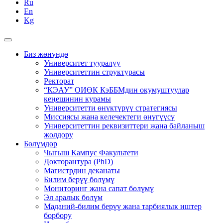
Ru
En
Kg
Биз жөнүндө
Университет тууралуу
Университеттин структурасы
Ректорат
“КЭАУ” ОИӨК КэББМдин окумуштуулар
кеңешинин курамы
Университетти өнүктүрүү стратегиясы
Миссиясы жана келечектеги өнүгүүсү
Университеттин реквизиттери жана байланыш
жолдору
Бөлүмдөр
Чыгыш Кампус Факультети
Докторантура (PhD)
Магистрдин деканаты
Билим берүү бөлүмү
Мониторинг жана сапат бөлүмү
Эл аралык бөлүм
Маданий-билим берүү жана тарбиялык иштер
борбору