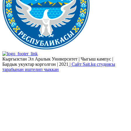
Кыргызстан Эл Аралык Университет | Чыгыш кампус |
Бардык укуктар корголгон | 2021
| Сайт Sait.kg студиясы
тарабынан иштелип чыккан