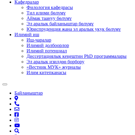
Кафедралар
Филология кафедрасы
Тил илими бөлүмү
Аймак таануу бөлүмү
Эл аралык байланыштар бөлүмү
Юриспруденция жана эл аралык укук бөлүмү
Илимий иш
Иш-чаралар
Илимий долбоорлор
Илимий потенциал
Диссертациялык кеңештин PhD программалары
Эл аралык изилдөө борбору
«Вестник МУК» журналы
Илим китепканасы
Байланыштар