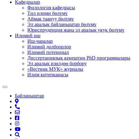
Кафедралар
Филология кафедрасы
Тил илими бөлүмү
Аймак таануу бөлүмү
Эл аралык байланыштар бөлүмү
Юриспруденция жана эл аралык укук бөлүмү
Илимий иш
Иш-чаралар
Илимий долбоорлор
Илимий потенциал
Диссертациялык кеңештин PhD программалары
Эл аралык изилдөө борбору
«Вестник МУК» журналы
Илим китепканасы
Байланыштар