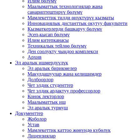
Илим бөлүмү
Маалыматтык технологиялар жана
санариптештирүү бөлүмү
Мамлекеттик тилди өнүктүрүү кызматы
Инновациялык дистанттык окутуу факультети
Кызматкерлерди башкаруу бөлүмү
Эсеп-кысап бөлүмү
Илим китепканасы
Техникалык тейлөө бөлүмү
Ден соолукту чыңдоо комплекси
Архив
Эл аралык ишмердүүлүк
Эл аралык бирикмелер
Макулдашуулар жана келишимдер
Долбоорлор
Чет элдик студенттер
Чет элдик ардактуу профессорлор
Конок лекторлор
Маалыматтык иш
Эл аралык турмуш
Документтер
Жоболор
Устав
Мамлекеттик каттоо жөнүндө күбөлүк
Лицензиялар