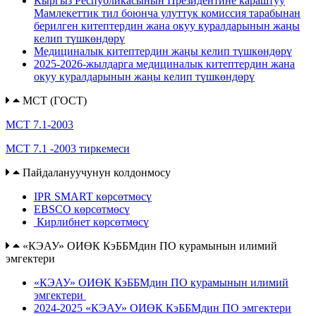
Кыргыз Республикасынын Президентине караштуу
Мамлекеттик тил боюнча улуттук комиссия тарабынан
берилген китептердин жана окуу куралдарынын жаңы
келип түшкөндөрү
Медициналык китептердин жаңы келип түшкөндөрү
2025-2026-жылдарга медициналык китептердин жана
окуу куралдарынын жаңы келип түшкөндөрү
МСТ (ГОСТ)
МСТ 7.1-2003
МСТ 7.1 -2003 тиркемеси
Пайдалануучунун колдонмосу
IPR SMART көрсөтмөсү
EBSCO көрсөтмөсү
Кирлибнет көрсөтмөсү
«КЭАУ» ОИӨК КэББМдин ПО курамынын илимий
эмгектери
«КЭАУ» ОИӨК КэББМдин ПО курамынын илимий
эмгектери
2024-2025 «КЭАУ» ОИӨК КэББМдин ПО эмгектери