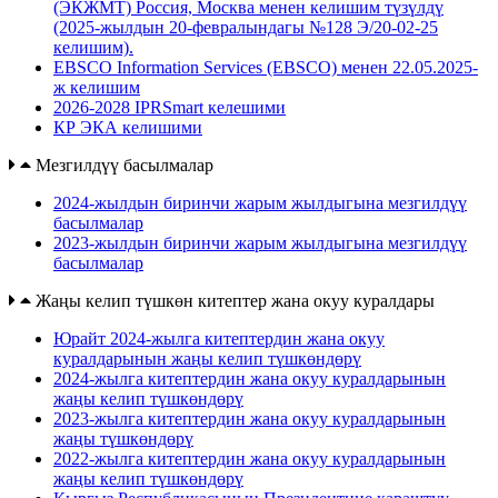
(ЭКЖМТ) Россия, Москва менен келишим түзүлдү
(2025-жылдын 20-февралындагы №128 Э/20-02-25
келишим).
EBSCO Information Services (EBSCO) менен 22.05.2025-
ж келишим
2026-2028 IPRSmart келешими
КР ЭКА келишими
Мезгилдүү басылмалар
2024-жылдын биринчи жарым жылдыгына мезгилдүү
басылмалар
2023-жылдын биринчи жарым жылдыгына мезгилдүү
басылмалар
Жаңы келип түшкөн китептер жана окуу куралдары
Юрайт 2024-жылга китептердин жана окуу
куралдарынын жаңы келип түшкөндөрү
2024-жылга китептердин жана окуу куралдарынын
жаңы келип түшкөндөрү
2023-жылга китептердин жана окуу куралдарынын
жаңы түшкөндөрү
2022-жылга китептердин жана окуу куралдарынын
жаңы келип түшкөндөрү