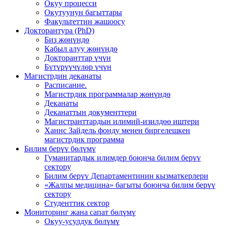
Окуу процесси
Окутуунун багыттары
Факультеттин жашоосу
Докторантура (PhD)
Биз жөнүндө
Кабыл алуу жөнүндө
Докторанттар үчүн
Бүтүрүүчүлөр үчүн
Магистрдин деканаты
Расписание.
Магистрдик программалар жөнүндө
Деканаты
Деканаттын документтери
Магистранттардын илимий-изилдөө иштери
Ханнс Зайдель фонду менен биргелешкен
магистрдик программа
Билим берүү бөлүмү
Гуманитардык илимдер боюнча билим берүү
сектору
Билим берүү Департаментинин кызматкерлери
«Жалпы медицина» багыты боюнча билим берүү
сектору
Студенттик сектор
Мониторинг жана сапат бөлүмү
Окуу-усулдук бөлүмү