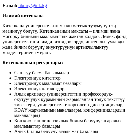
E-mail:
library@iuk.kg
Илимий китепкана
Китепкана университеттин маалыматтык түзүмүнүн эң
маанилүү бөлүгү. Китепкананын максаты – илимди жана
жогорку билимди маалыматтык жактан колдоо. Демек, фонд
университеттин илимди, изилдөөлөрдү, иштеп чыгууларды
жана билим берүүнү өнүктүрүүнүн артыкчылыктуу
милдеттеринен түзүлөт.
Китепкананын ресурстары:
Салттуу басма басылмалар
Электрондук китептер
Электрондук маалымат базалары
Электрондук каталогдор
Ачык архивдер (университеттин профессордук-
окутуучулук курамынын жарыяланган толук тексттүү
эмгектери, университетте корголгон диссертациялар,
КЭАУ жарчысынын макалалары, конференциялардын
макалалары)
Кол коюлган лицензиялык билим берүүчү эл аралык
маалыматтар базалары
Ачык билим берүүчү маалымат базалары