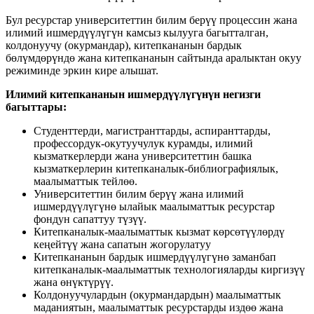
Бул ресурстар университеттин билим берүү процессин жана
илимий ишмердүүлүгүн камсыз кылууга багытталган,
колдонуучу (окурмандар), китепкананын бардык
бөлүмдөрүндө жана китепкананын сайтында аралыктан окуу
режиминде эркин кире алышат.
Илимий китепкананын ишмердүүлүгүнүн негизги
багыттары:
Студенттерди, магистранттарды, аспиранттарды,
профессордук-окутуучулук курамды, илимий
кызматкерлерди жана университеттин башка
кызматкерлерин китепканалык-библиографиялык,
маалыматтык тейлөө.
Университеттин билим берүү жана илимий
ишмердүүлүгүнө ылайык маалыматтык ресурстар
фондун сапаттуу түзүү.
Китепканалык-маалыматтык кызмат көрсөтүүлөрдү
кеңейтүү жана сапатын жогорулатуу
Китепкананын бардык ишмердүүлүгүнө заманбап
китепканалык-маалыматтык технологияларды киргизүү
жана өнүктүрүү.
Колдонуучулардын (окурмандардын) маалыматтык
маданиятын, маалыматтык ресурстарды издөө жана