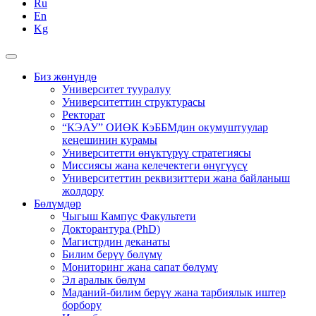
Ru
En
Kg
Биз жөнүндө
Университет тууралуу
Университеттин структурасы
Ректорат
“КЭАУ” ОИӨК КэББМдин окумуштуулар
кеңешинин курамы
Университетти өнүктүрүү стратегиясы
Миссиясы жана келечектеги өнүгүүсү
Университеттин реквизиттери жана байланыш
жолдору
Бөлүмдөр
Чыгыш Кампус Факультети
Докторантура (PhD)
Магистрдин деканаты
Билим берүү бөлүмү
Мониторинг жана сапат бөлүмү
Эл аралык бөлүм
Маданий-билим берүү жана тарбиялык иштер
борбору