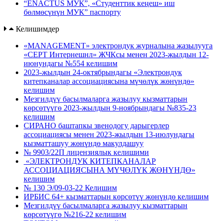
“ENACTUS МУК”, «Студенттик кеңеш» иш
бөлмөсүнүн МУК” паспорту
Келишимдер
«MANAGEMENT» электрондук журналына жазылууга
«СЕРТ Интернешнл» ЖЧКсы менен 2023-жылдын 12-
июнундагы №554 келишим
2023-жылдын 24-октябрындагы «Электрондук
китепканалар ассоциациясына мүчөлүк жөнүндө»
келишим
Мезгилдүү басылмаларга жазылуу кызматтарын
көрсөтүүгө 2023-жылдын 9-ноябрындагы №835-23
келишим
СИРАНО баштапкы звенодогу дарыгерлер
ассоциациясы менен 2023-жылдын 13-июлундагы
кызматташуу жөнүндө макулдашуу
№ 9903/22П лицензиялык келишими
«ЭЛЕКТРОНДУК КИТЕПКАНАЛАР
АССОЦИАЦИЯСЫНА МҮЧӨЛҮК ЖӨНҮНДӨ»
келишим
№ 130 Э/09-03-22 Келишим
ИРБИС 64+ кызматтарын көрсөтүү жөнүндө келишим
Мезгилдүү басылмаларга жазылуу кызматтарын
көрсөтүүгө №216-22 келишим