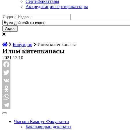
Сертификаттары
Аккредитация сертификаттары
Издөө:
Бөлүмдөр
Илим китепканасы
Илим китепканасы
2021.12.10
Facebook
Twitter
VK
Odnoklassniki
WhatsApp
Telegram
Чыгыш Кампус Факультети
Бакалаврдын деканаты