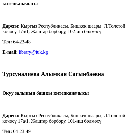
китепканачысы
Дареги:
Кыргыз Республикасы, Бишкек шаары, Л.Толстой
көчөсү 17а/1, Жаштар борбору, 102-иш бөлмөсү
Тел:
64-23-48
E-mail:
library@iuk.kg
Турсуналиева Алымкан Сагынбаевна
Окуу залынын башкы китепканачысы
Дареги
:
Кыргыз Республикасы, Бишкек шаары, Л.Толстой
көчөсү 17а/1, Жаштар борбору, 101-иш бөлмөсү
Тел:
64-23-49