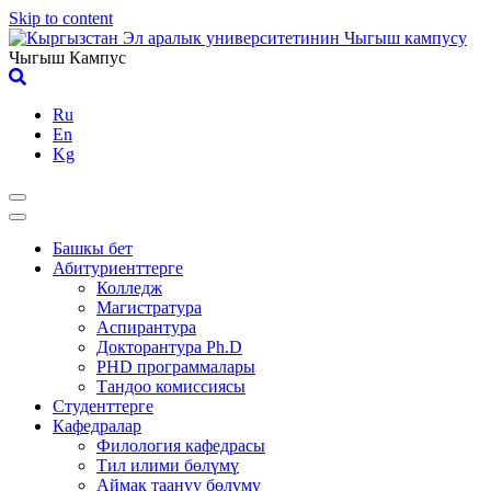
Skip to content
Чыгыш Кампус
Ru
En
Kg
Башкы бет
Абитуриенттерге
Колледж
Магистратура
Аспирантура
Докторантура Ph.D
PHD программалары
Тандоо комиссиясы
Студенттерге
Кафедралар
Филология кафедрасы
Тил илими бөлүмү
Аймак таануу бөлүмү