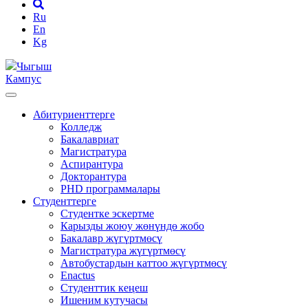
Ru
En
Kg
Чыгыш
Кампус
Абитуриенттерге
Колледж
Бакалавриат
Магистратура
Аспирантура
Докторантура
PHD программалары
Студенттерге
Студентке эскертме
Карызды жоюу жөнүндө жобо
Бакалавр жүгүртмөсү
Магистратура жүгүртмөсү
Автобустардын каттоо жүгүртмөсү
Enactus
Студенттик кеңеш
Ишеним кутучасы