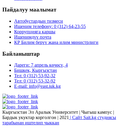
Пайдалуу маалымат
Автобустардын тизмеси
Ишеним телефону: 0 (312) 64-23-55
Коррупцияга каршы
Ишенимдүү почта
КР Билим берүү жана илим министрлиги
Байланыштар
Дареги: 7 апрель көчөсү, 4
Бишкек, Кыргызстан
Тел: 0 (312) 53-92-32
Тел: 0 (312) 53-32-92
E-mail: info@east.iuk.kg
Кыргызстан Эл Аралык Университет | Чыгыш кампус |
Бардык укуктар корголгон | 2021
| Сайт Sait.kg студиясы
тарабынан иштелип чыккан