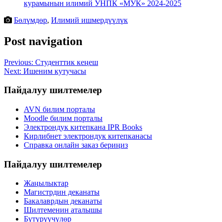
курамынын илимий УНПК «МУК» 2024-2025
Бөлүмдөр
,
Илимий ишмердүүлүк
Post navigation
Previous:
Студенттик кеңеш
Next:
Ишеним кутучасы
Пайдалуу шилтемелер
AVN билим порталы
Moodle билим порталы
Электрондук китепкана IPR Books
Кирлибнет электрондук китепканасы
Справка онлайн заказ бериңиз
Пайдалуу шилтемелер
Жаңылыктар
Магистрдин деканаты
Бакалаврдын деканаты
Шилтеменин аталышы
Бүтүрүүчүлөр