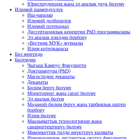
Юриспруденция жана эл аралык укук бөлүмү
Илимий ишмердүүлүк
Иш-чаралар
Илимий долбоорлор
Илимий потенциал
Диссертациялык кеңештин PhD программалары
Эл аралык изилдөө борбору
«Вестник МУК» журналы
Илим китепканасы
Биз жөнүндө
Бөлүмдөр
Чыгыш Кампус Факультети
Докторантура (PhD)
Магистрдин деканаты
Деканаты
Билим берүү бөлүмү
Мониторинг жана сапат бөлүмү
Эл аралык бөлүм
Маданий-билим берүү жана тарбиялык иштер
борбору
Илим бөлүмү
Маалыматтык технологиялар жана
санариптештирүү бөлүмү
Мамлекеттик тилди өнүктүрүү кызматы
Инновациялык дистанттык окутуу факультети