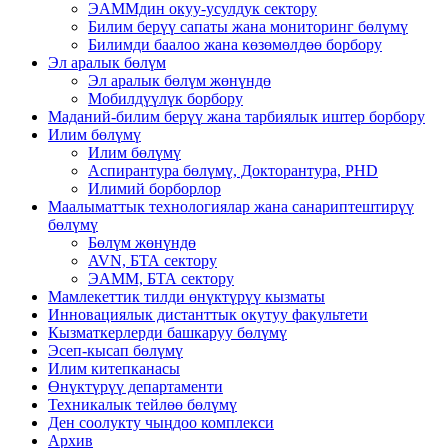
ЭАММдин окуу-усулдук сектору
Билим берүү сапаты жана мониторинг бөлүмү
Билимди баалоо жана көзөмөлдөө борбору
Эл аралык бөлүм
Эл аралык бөлүм жөнүндө
Мобилдүүлүк борбору
Маданий-билим берүү жана тарбиялык иштер борбору
Илим бөлүмү
Илим бөлүмү
Аспирантура бөлүмү, Докторантура, PHD
Илимий борборлор
Маалыматтык технологиялар жана санариптештирүү
бөлүмү
Бөлүм жөнүндө
AVN, БТА сектору
ЭАММ, БТА сектору
Мамлекеттик тилди өнүктүрүү кызматы
Инновациялык дистанттык окутуу факультети
Кызматкерлерди башкаруу бөлүмү
Эсеп-кысап бөлүмү
Илим китепканасы
Өнүктүрүү департаменти
Техникалык тейлөө бөлүмү
Ден соолукту чыңдоо комплекси
Архив