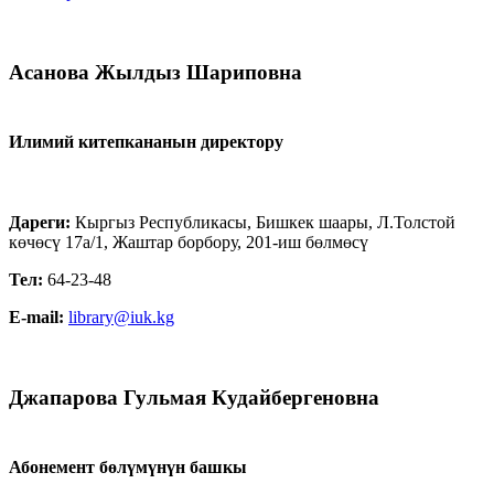
Асанова Жылдыз Шариповна
Илимий китепкананын директору
Дареги:
Кыргыз Республикасы, Бишкек шаары, Л.Толстой
көчөсү 17а/1, Жаштар борбору, 201-иш бөлмөсү
Тел
:
64-23-48
E-mail:
library@iuk.kg
Джапарова Гульмая Кудайбергеновна
Абонемент бөлүмүнүн башкы