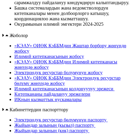
сарамжалдуу пайдалануу көндүмдөрүн калыптандыруу.
Башка системалардын жана ведомстволордун
китепканалары менен долбоорлорго катышуу,
координациялоо жана кызматташуу.
Окурамынын илимий эмгектери 2024-2025
Жоболор
«КЭАУ» ОИӨК КэББМдин Жаштар борбору жөнүндө
жобосу
Илимий китепканасынын жобосу
«КЭАУ» ОИӨК КэББМдин Илимий китепканасы
жөнүндө жобосу
Электрондук ресурстар болумунун жобосу
«КЭАУ» ОИӨК КэББМдин Электрондук ресурстар
бөлүмү жөнүндө жобосу
Илимий китепканасынын колдонуучуу эрежеси
Китепкананы пайдалануу эрежелери
ИКнын кызматтык нускамалары
Кабинеттердин паспорттору
Электрондук ресурстар бөлүмүнүн паспорту
Жыйындар залынын (кызыл) паспорту
Жыйындар залынын (көк) паспорту