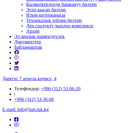
Кызматкерлерди башкаруу бөлүмү
Эсеп-кысап бөлүмү
Илим китепканасы
Техникалык тейлөө бөлүмү
Ден соолукту чыңдоо комплекси
Архив
Эл аралык ишмердүүлүк
Документтер
Байланыштар
Дареги: 7 апрель көчөсү, 4
Телефондор:
+996 (312) 53-06-20
|
+996 (312) 53-36-68
E-mail: info@ism.iuk.kg