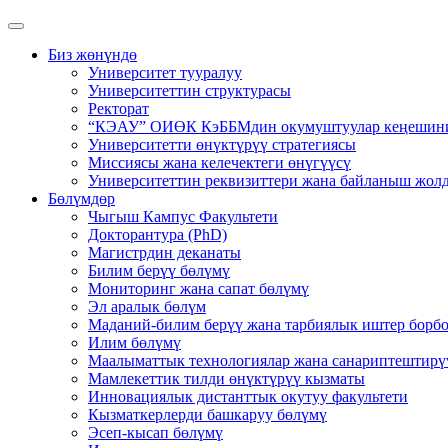
Биз жөнүндө
Университет тууралуу
Университеттин структурасы
Ректорат
“КЭАУ” ОИӨК КэББМдин окумуштуулар кеңешин
Университетти өнүктүрүү стратегиясы
Миссиясы жана келечектеги өнүгүүсү
Университеттин реквизиттери жана байланыш жол
Бөлүмдөр
Чыгыш Кампус Факультети
Докторантура (PhD)
Магистрдин деканаты
Билим берүү бөлүмү
Мониторинг жана сапат бөлүмү
Эл аралык бөлүм
Маданий-билим берүү жана тарбиялык иштер борб
Илим бөлүмү
Маалыматтык технологиялар жана санариптештирү
Мамлекеттик тилди өнүктүрүү кызматы
Инновациялык дистанттык окутуу факультети
Кызматкерлерди башкаруу бөлүмү
Эсеп-кысап бөлүмү