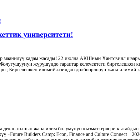
еттик университети!
 маанилүү кадам жасады! 22-июлда АКШнын Хантсвилл шаарын
Жолугушуунун жүрүшүндө тараптар келечектеги биргелешкен к
ары; Биргелешкен илимий-изилдөө долбоорлорун жана илимий 
а деканатынын жана илим бөлүмүнүн кызматкерлери кытайдын 
рүү «Future Builders Camp: Econ, Finance and Culture Connect –
уучулар кытайдын экономикасынын заманбап жетишкендиктери,