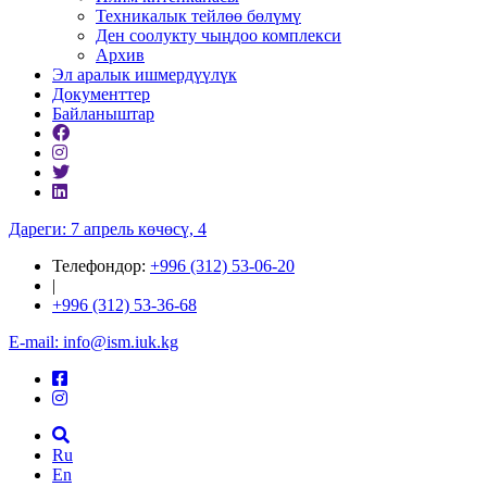
Техникалык тейлөө бөлүмү
Ден соолукту чыңдоо комплекси
Архив
Эл аралык ишмердүүлүк
Документтер
Байланыштар
Дареги: 7 апрель көчөсү, 4
Телефондор:
+996 (312) 53-06-20
|
+996 (312) 53-36-68
E-mail: info@ism.iuk.kg
Ru
En