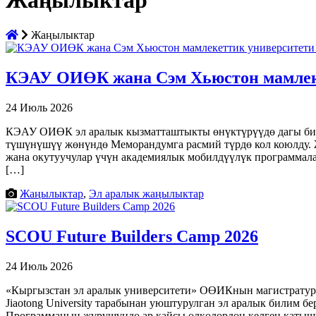
Жаңылыктар
Жаңылыктар
КЭАУ ОИӨК жана Сэм Хьюстон мамлек
24 Июль 2026
КЭАУ ОИӨК эл аралык кызматташтыкты өнүктүрүүдө дагы бир
түшүнүшүү жөнүндө Меморандумга расмий түрдө кол коюлду. 
жана окутуучулар үчүн академиялык мобилдүүлүк программал
[…]
Жаңылыктар
,
Эл аралык жаңылыктар
SCOU Future Builders Camp 2026
24 Июль 2026
«Кыргызстан эл аралык университети» ОӨИКнын магистратур
Jiaotong University тарабынан уюштурулган эл аралык билим бе
Программанын жүрүшүндө ар кайсы өлкөлөрдөн келген катыш