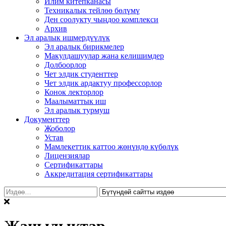
Илим китепканасы
Техникалык тейлөө бөлүмү
Ден соолукту чыңдоо комплекси
Архив
Эл аралык ишмердүүлүк
Эл аралык бирикмелер
Макулдашуулар жана келишимдер
Долбоорлор
Чет элдик студенттер
Чет элдик ардактуу профессорлор
Конок лекторлор
Маалыматтык иш
Эл аралык турмуш
Документтер
Жоболор
Устав
Мамлекеттик каттоо жөнүндө күбөлүк
Лицензиялар
Сертификаттары
Аккредитация сертификаттары
Издөө: