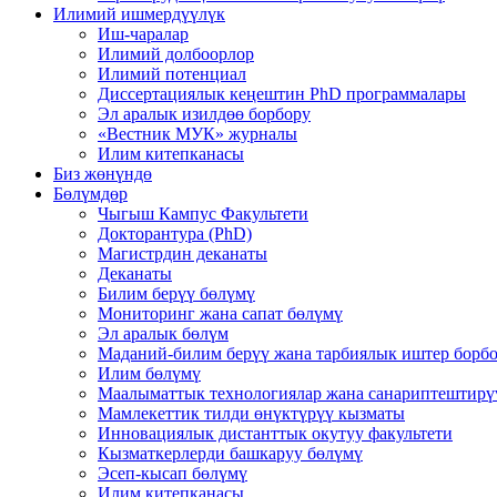
Илимий ишмердүүлүк
Иш-чаралар
Илимий долбоорлор
Илимий потенциал
Диссертациялык кеңештин PhD программалары
Эл аралык изилдөө борбору
«Вестник МУК» журналы
Илим китепканасы
Биз жөнүндө
Бөлүмдөр
Чыгыш Кампус Факультети
Докторантура (PhD)
Магистрдин деканаты
Деканаты
Билим берүү бөлүмү
Мониторинг жана сапат бөлүмү
Эл аралык бөлүм
Маданий-билим берүү жана тарбиялык иштер борб
Илим бөлүмү
Маалыматтык технологиялар жана санариптештирү
Мамлекеттик тилди өнүктүрүү кызматы
Инновациялык дистанттык окутуу факультети
Кызматкерлерди башкаруу бөлүмү
Эсеп-кысап бөлүмү
Илим китепканасы