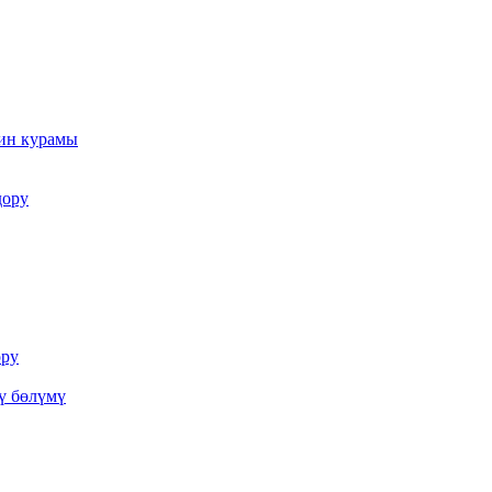
ин курамы
дору
ору
ү бөлүмү