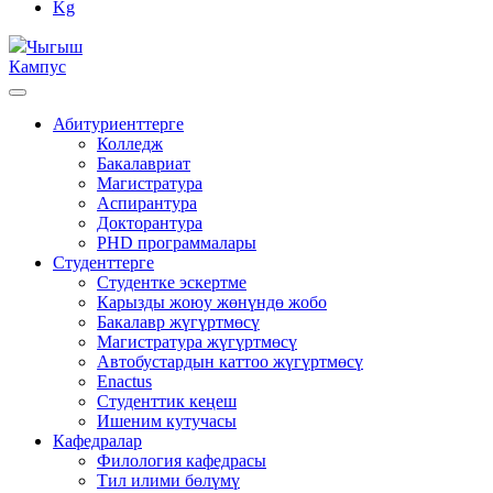
Kg
Чыгыш
Кампус
Абитуриенттерге
Колледж
Бакалавриат
Магистратура
Аспирантура
Докторантура
PHD программалары
Студенттерге
Студентке эскертме
Карызды жоюу жөнүндө жобо
Бакалавр жүгүртмөсү
Магистратура жүгүртмөсү
Автобустардын каттоо жүгүртмөсү
Enactus
Студенттик кеңеш
Ишеним кутучасы
Кафедралар
Филология кафедрасы
Тил илими бөлүмү