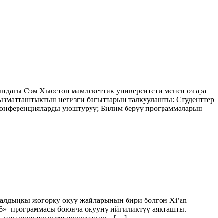
дагы Сэм Хьюстон мамлекеттик университети менен өз ара
ызматташтыктын негизги багыттарын талкуулашты: Студенттер
конференцияларды уюштуруу; Билим берүү программаларын
алдыңкы жогорку окуу жайларынын бири болгон Xi’an
 2026» программасы боюнча окууну ийгиликтүү аякташты.
 инновациялык технологиялары, […]