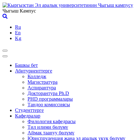
Skip
to
Чыгыш Кампус
content
Ru
En
Kg
Башкы бет
Абитуриенттерге
Колледж
Магистратура
Аспирантура
Докторантура Ph.D
PHD программалары
Тандоо комиссиясы
Студенттерге
Кафедралар
Филология кафедрасы
Тил илими бөлүмү
Аймак таануу бөлүмү
Юриспруденция жана эл аралык укук бөлүмү