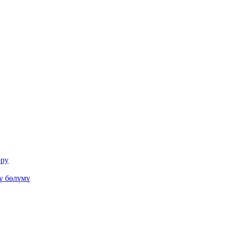
ору
ү бөлүмү