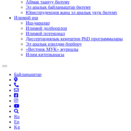
Аймак таануу бөлүмү
Эл аралык байланыштар бөлүмү
Юриспруденция жана эл аралык укук бөлүмү
Илимий иш
Иш-чаралар
Илимий долбоорлор
Илимий потенциал
Диссертациялык кеңештин PhD программалары
Эл аралык изилдөө борбору
«Вестник МУК» журналы
Илим китепканасы
Байланыштар
Ru
En
Kg