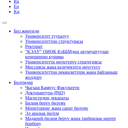
Ru
En
Kg
Биз жөнүндө
Университет тууралуу
Университеттин структурасы
Ректорат
“КЭАУ” ОИӨК КэББМдин окумуштуулар
кеңешинин курамы
Университетти өнүктүрүү стратегиясы
Миссиясы жана келечектеги өнүгүүсү
Университеттин реквизиттери жана байланыш
жолдору
Бөлүмдөр
Чыгыш Кампус Факультети
Докторантура (PhD)
Магистрдин деканаты
Билим берүү бөлүмү
Мониторинг жана сапат бөлүмү
Эл аралык бөлүм
Маданий-билим берүү жана тарбиялык иштер
борбору