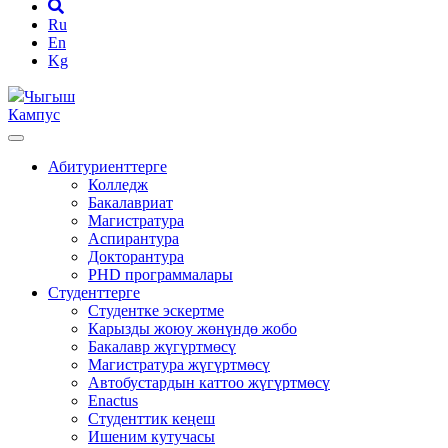
Ru
En
Kg
Чыгыш
Кампус
Абитуриенттерге
Колледж
Бакалавриат
Магистратура
Аспирантура
Докторантура
PHD программалары
Студенттерге
Студентке эскертме
Карызды жоюу жөнүндө жобо
Бакалавр жүгүртмөсү
Магистратура жүгүртмөсү
Автобустардын каттоо жүгүртмөсү
Enactus
Студенттик кеңеш
Ишеним кутучасы