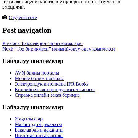
позволяет оценить значение приоритизации разума над
эмоциями.
Студенттерге
Post navigation
Previous:
Бакалавриат программалары
Next:
“Тоо бирикмеси” илимий-окуу окуу комплекси
Пайдалуу шилтемелер
AVN билим порталы
Moodle билим порталы
Электрондук китепкана IPR Books
Кирлибнет электрондук китепканасы
Справка онлайн заказ бериңиз
Пайдалуу шилтемелер
Жаңылыктар
Магистрдин деканаты
Бакалаврдын деканаты
Шилтеменин аталышы