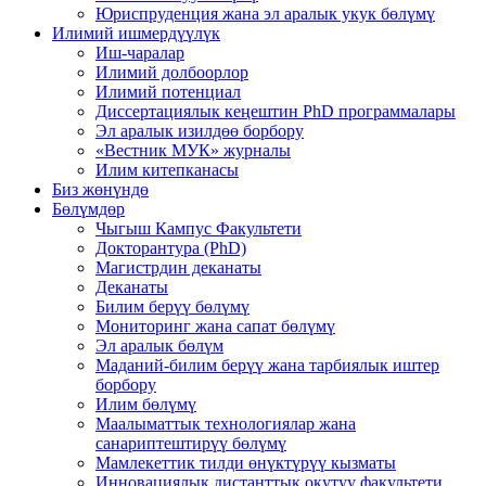
Юриспруденция жана эл аралык укук бөлүмү
Илимий ишмердүүлүк
Иш-чаралар
Илимий долбоорлор
Илимий потенциал
Диссертациялык кеңештин PhD программалары
Эл аралык изилдөө борбору
«Вестник МУК» журналы
Илим китепканасы
Биз жөнүндө
Бөлүмдөр
Чыгыш Кампус Факультети
Докторантура (PhD)
Магистрдин деканаты
Деканаты
Билим берүү бөлүмү
Мониторинг жана сапат бөлүмү
Эл аралык бөлүм
Маданий-билим берүү жана тарбиялык иштер
борбору
Илим бөлүмү
Маалыматтык технологиялар жана
санариптештирүү бөлүмү
Мамлекеттик тилди өнүктүрүү кызматы
Инновациялык дистанттык окутуу факультети