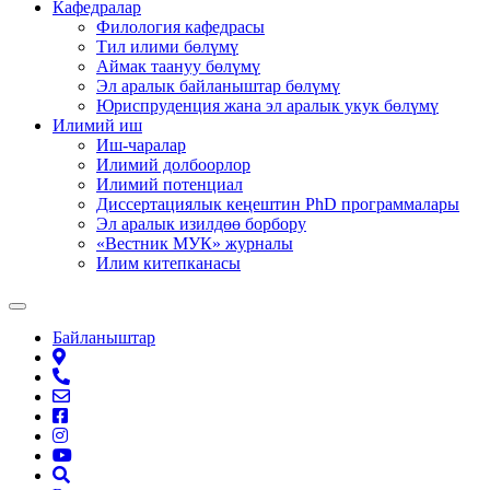
Кафедралар
Филология кафедрасы
Тил илими бөлүмү
Аймак таануу бөлүмү
Эл аралык байланыштар бөлүмү
Юриспруденция жана эл аралык укук бөлүмү
Илимий иш
Иш-чаралар
Илимий долбоорлор
Илимий потенциал
Диссертациялык кеңештин PhD программалары
Эл аралык изилдөө борбору
«Вестник МУК» журналы
Илим китепканасы
Байланыштар