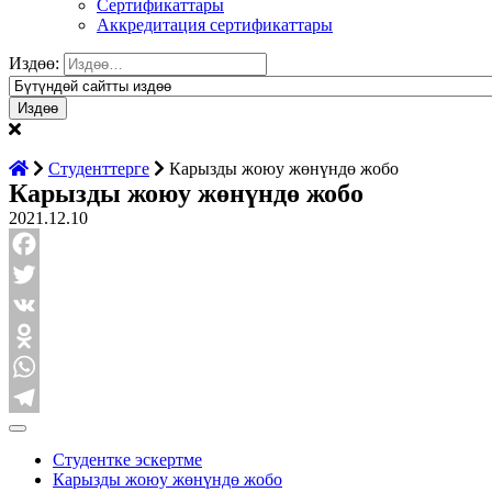
Сертификаттары
Аккредитация сертификаттары
Издөө:
Студенттерге
Карызды жоюу жөнүндө жобо
Карызды жоюу жөнүндө жобо
2021.12.10
Facebook
Twitter
VK
Odnoklassniki
WhatsApp
Telegram
Студентке эскертме
Карызды жоюу жөнүндө жобо