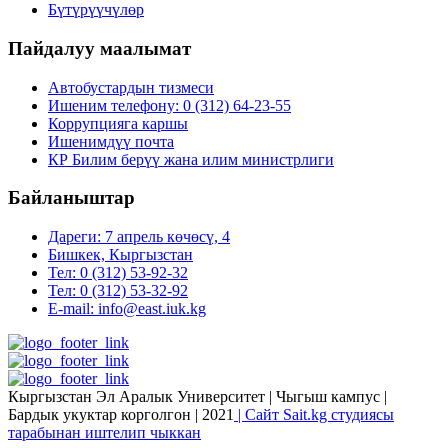
Бүтүрүүчүлөр
Пайдалуу маалымат
Автобустардын тизмеси
Ишеним телефону: 0 (312) 64-23-55
Коррупцияга каршы
Ишенимдүү почта
КР Билим берүү жана илим министрлиги
Байланыштар
Дареги: 7 апрель көчөсү, 4
Бишкек, Кыргызстан
Тел: 0 (312) 53-92-32
Тел: 0 (312) 53-32-92
E-mail: info@east.iuk.kg
Кыргызстан Эл Аралык Университет | Чыгыш кампус |
Бардык укуктар корголгон | 2021
| Сайт Sait.kg студиясы
тарабынан иштелип чыккан