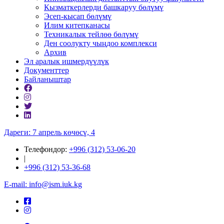
Кызматкерлерди башкаруу бөлүмү
Эсеп-кысап бөлүмү
Илим китепканасы
Техникалык тейлөө бөлүмү
Ден соолукту чыңдоо комплекси
Архив
Эл аралык ишмердүүлүк
Документтер
Байланыштар
Дареги: 7 апрель көчөсү, 4
Телефондор:
+996 (312) 53-06-20
|
+996 (312) 53-36-68
E-mail: info@ism.iuk.kg