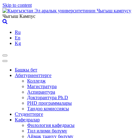
Skip to content
Чыгыш Кампус
Ru
En
Kg
Башкы бет
Абитуриенттерге
Колледж
Магистратура
Аспирантура
Докторантура Ph.D
PHD программалары
Тандоо комиссиясы
Студенттерге
Кафедралар
Филология кафедрасы
Тил илими бөлүмү
Аймак таануу бөлүмү