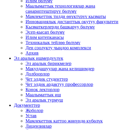
Илим бөлүмү
Маалыматтык технологиялар жана
санариптештирүү бөлүмү
Мамлекеттик тилди өнүктүрүү кызматы
Инновациялык дистанттык окутуу факультети
Кызматкерлерди башкаруу бөлүмү
Эсеп-кысап бөлүмү
Илим китепканасы
Техникалык тейлөө бөлүмү
Ден соолукту чыңдоо комплекси
Архив
Эл аралык ишмердүүлүк
Эл аралык бирикмелер
Макулдашуулар жана келишимдер
Долбоорлор
Чет элдик студенттер
Чет элдик ардактуу профессорлор
Конок лекторлор
Маалыматтык иш
Эл аралык турмуш
Документтер
Жоболор
Устав
Мамлекеттик каттоо жөнүндө күбөлүк
Лицензиялар