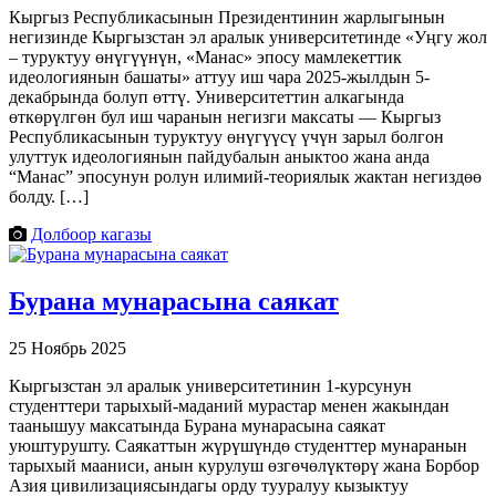
Кыргыз Республикасынын Президентинин жарлыгынын
негизинде Кыргызстан эл аралык университетинде «Уңгу жол
– туруктуу өнүгүүнүн, «Манас» эпосу мамлекеттик
идеологиянын башаты» аттуу иш чара 2025-жылдын 5-
декабрында болуп өттү. Университеттин алкагында
өткөрүлгөн бул иш чаранын негизги максаты — Кыргыз
Республикасынын туруктуу өнүгүүсү үчүн зарыл болгон
улуттук идеологиянын пайдубалын аныктоо жана анда
“Манас” эпосунун ролун илимий-теориялык жактан негиздөө
болду. […]
Долбоор кагазы
Бурана мунарасына саякат
25 Ноябрь 2025
Кыргызстан эл аралык университетинин 1-курсунун
студенттери тарыхый-маданий мурастар менен жакындан
таанышуу максатында Бурана мунарасына саякат
уюштурушту. Саякаттын жүрүшүндө студенттер мунаранын
тарыхый мааниси, анын курулуш өзгөчөлүктөрү жана Борбор
Азия цивилизациясындагы орду тууралуу кызыктуу