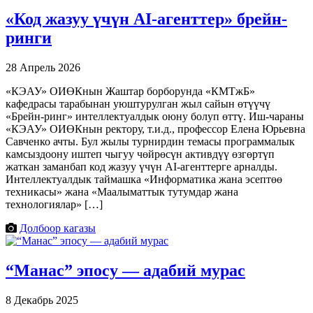
«Код жазуу үчүн AI-агенттер» брейн-
ринги
28 Апрель 2026
«КЭАУ» ОИӨКнын Жаштар борборунда «КМТжБ»
кафедрасы тарабынан уюштурулган жыл сайын өтүүчү
«Брейн-ринг» интеллектуалдык оюну болуп өттү. Иш-чараны
«КЭАУ» ОИӨКнын ректору, т.и.д., профессор Елена Юрьевна
Савченко ачты. Бул жылы турнирдин темасы программалык
камсыздоону иштеп чыгуу чөйрөсүн активдүү өзгөртүп
жаткан заманбап код жазуу үчүн AI-агенттерге арналды.
Интеллектуалдык таймашка «Информатика жана эсептөө
техникасы» жана «Маалыматтык тутумдар жана
технологиялар» […]
Долбоор кагазы
“Манас” эпосу — адабий мурас
8 Декабрь 2025