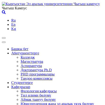
Skip
to
Чыгыш Кампус
content
Ru
En
Kg
Башкы бет
Абитуриенттерге
Колледж
Магистратура
Аспирантура
Докторантура Ph.D
PHD программалары
Тандоо комиссиясы
Студенттерге
Кафедралар
Филология кафедрасы
Тил илими бөлүмү
Аймак таануу бөлүмү
Юриспруденция жана эл аралык укук бөлүмү