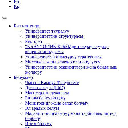
En
Kg
Биз жөнүндө
Университет тууралуу
Университеттин структурасы
Ректорат
“КЭАУ” ОИӨК КэББМдин окумуштуулар
кеңешинин курамы
Университетти өнүктүрүү стратегиясы
Миссиясы жана келечектеги өнүгүүсү
Университеттин реквизиттери жана байланыш
жолдору
Бөлүмдөр
Чыгыш Кампус Факультети
Докторантура (PhD)
Магистрдин деканаты
Билим берүү бөлүмү
Мониторинг жана сапат бөлүмү
Эл аралык бөлүм
Маданий-билим берүү жана тарбиялык иштер
борбору
Илим бөлүмү