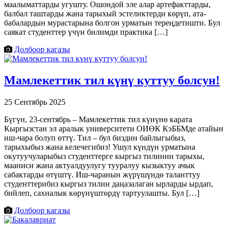
маалыматтарды угушту. Ошондой эле алар артефакттарды,
балбал таштарды жана тарыхый эстеликтерди көрүп, ата-
бабалардын мурастарына болгон урматын тереңдетишти. Бул
саякат студенттер үчүн билимди практика […]
Долбоор кагазы
Мамлекеттик тил күнү куттуу болсун!
25 Сентябрь 2025
Бүгүн, 23-сентябрь – Мамлекеттик тил күнүнө карата
Кыргызстан эл аралык университети ОИӨК КэББМде атайын
иш-чара болуп өттү. Тил – бул биздин байлыгыбыз,
тарыхыбыз жана келечегибиз! Ушул күндүн урматына
окутуучуларыбыз студенттерге кыргыз тилинин тарыхы,
мааниси жана актуалдуулугу тууралуу кызыктуу ачык
сабактарды өтүштү. Иш-чаранын жүрүшүндө таланттуу
студенттерибиз кыргыз тилин даңазалаган ырларды ырдап,
бийлеп, сахналык көрүнүштөрдү тартуулашты. Бул […]
Долбоор кагазы