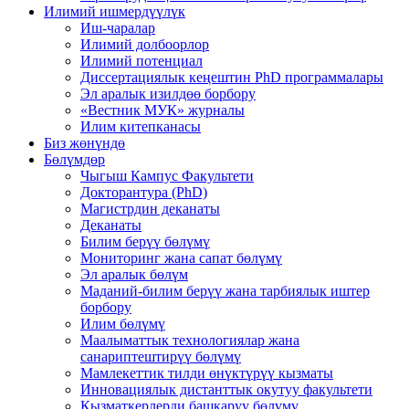
Илимий ишмердүүлүк
Иш-чаралар
Илимий долбоорлор
Илимий потенциал
Диссертациялык кеңештин PhD программалары
Эл аралык изилдөө борбору
«Вестник МУК» журналы
Илим китепканасы
Биз жөнүндө
Бөлүмдөр
Чыгыш Кампус Факультети
Докторантура (PhD)
Магистрдин деканаты
Деканаты
Билим берүү бөлүмү
Мониторинг жана сапат бөлүмү
Эл аралык бөлүм
Маданий-билим берүү жана тарбиялык иштер
борбору
Илим бөлүмү
Маалыматтык технологиялар жана
санариптештирүү бөлүмү
Мамлекеттик тилди өнүктүрүү кызматы
Инновациялык дистанттык окутуу факультети
Кызматкерлерди башкаруу бөлүмү