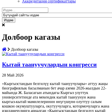
Аккредитация сертификаттары
Издөө:
Долбоор кагазы
Долбоор кагазы
Кытай таануучулардын конгресси
28 Май 2026
«Кыргызстандын белгилүү кытай таануучулары» аттуу жаңы
биографиялык басылманын бет ачар аземи 2026-жылдын 22-
майында Ж. Баласагын атындагы Кыргыз улуттук
университетинде ата мекендик кытай таануунун жана
кыргыз-кытай мамилелеринин өнүгүшүнө олуттуу салым
кошкон окумуштууларга, окутуучуларга, котормочуларга жана
изилдөөчүлөргө арналган «Кыргызстандын белгилүү кытай