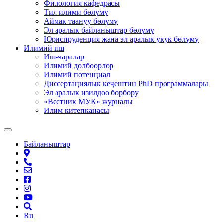
Филология кафедрасы
Тил илими бөлүмү
Аймак таануу бөлүмү
Эл аралык байланыштар бөлүмү
Юриспруденция жана эл аралык укук бөлүмү
Илимий иш
Иш-чаралар
Илимий долбоорлор
Илимий потенциал
Диссертациялык кеңештин PhD программалары
Эл аралык изилдөө борбору
«Вестник МУК» журналы
Илим китепканасы
Байланыштар
Ru