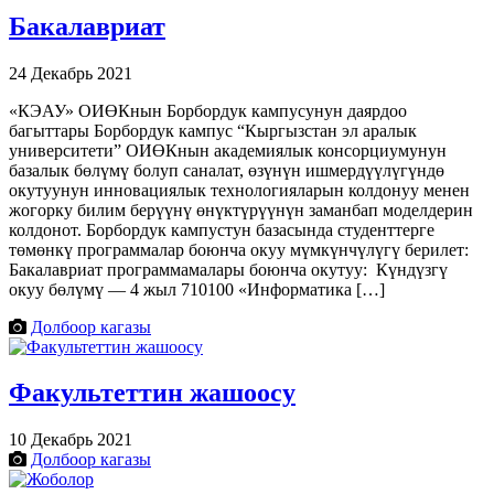
Бакалавриат
24 Декабрь 2021
«КЭАУ» ОИӨКнын Борбордук кампусунун даярдоо
багыттары Борбордук кампус “Кыргызстан эл аралык
университети” ОИӨКнын академиялык консорциумунун
базалык бөлүмү болуп саналат, өзүнүн ишмердүүлүгүндө
окутуунун инновациялык технологияларын колдонуу менен
жогорку билим берүүнү өнүктүрүүнүн заманбап моделдерин
колдонот. Борбордук кампустун базасында студенттерге
төмөнкү программалар боюнча окуу мүмкүнчүлүгү берилет:
Бакалавриат программамалары боюнча окутуу: Күндүзгү
окуу бөлүмү — 4 жыл 710100 «Информатика […]
Долбоор кагазы
Факультеттин жашоосу
10 Декабрь 2021
Долбоор кагазы