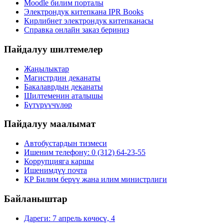
Moodle билим порталы
Электрондук китепкана IPR Books
Кирлибнет электрондук китепканасы
Справка онлайн заказ бериңиз
Пайдалуу шилтемелер
Жаңылыктар
Магистрдин деканаты
Бакалаврдын деканаты
Шилтеменин аталышы
Бүтүрүүчүлөр
Пайдалуу маалымат
Автобустардын тизмеси
Ишеним телефону: 0 (312) 64-23-55
Коррупцияга каршы
Ишенимдүү почта
КР Билим берүү жана илим министрлиги
Байланыштар
Дареги: 7 апрель көчөсү, 4