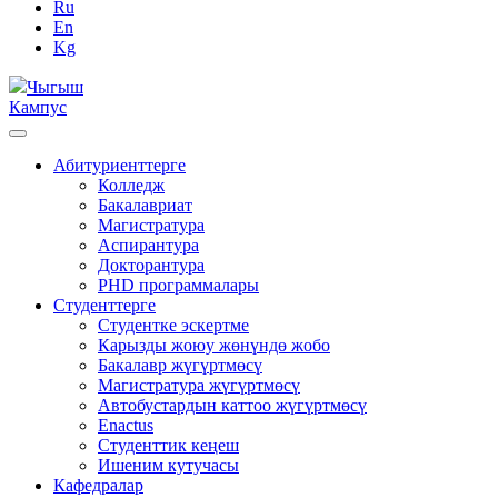
Ru
En
Kg
Чыгыш
Кампус
Абитуриенттерге
Колледж
Бакалавриат
Магистратура
Аспирантура
Докторантура
PHD программалары
Студенттерге
Студентке эскертме
Карызды жоюу жөнүндө жобо
Бакалавр жүгүртмөсү
Магистратура жүгүртмөсү
Автобустардын каттоо жүгүртмөсү
Enactus
Студенттик кеңеш
Ишеним кутучасы
Кафедралар