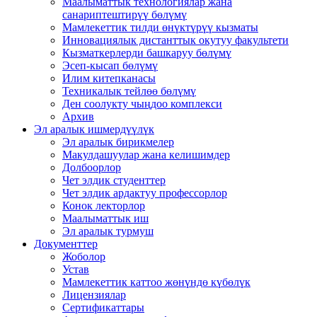
Маалыматтык технологиялар жана
санариптештирүү бөлүмү
Мамлекеттик тилди өнүктүрүү кызматы
Инновациялык дистанттык окутуу факультети
Кызматкерлерди башкаруу бөлүмү
Эсеп-кысап бөлүмү
Илим китепканасы
Техникалык тейлөө бөлүмү
Ден соолукту чыңдоо комплекси
Архив
Эл аралык ишмердүүлүк
Эл аралык бирикмелер
Макулдашуулар жана келишимдер
Долбоорлор
Чет элдик студенттер
Чет элдик ардактуу профессорлор
Конок лекторлор
Маалыматтык иш
Эл аралык турмуш
Документтер
Жоболор
Устав
Мамлекеттик каттоо жөнүндө күбөлүк
Лицензиялар
Сертификаттары