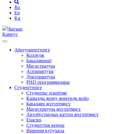
Ru
En
Kg
Чыгыш
Кампус
Абитуриенттерге
Колледж
Бакалавриат
Магистратура
Аспирантура
Докторантура
PHD программалары
Студенттерге
Студентке эскертме
Карызды жоюу жөнүндө жобо
Бакалавр жүгүртмөсү
Магистратура жүгүртмөсү
Автобустардын каттоо жүгүртмөсү
Enactus
Студенттик кеңеш
Ишеним кутучасы