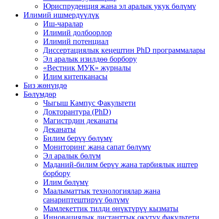
Юриспруденция жана эл аралык укук бөлүмү
Илимий ишмердүүлүк
Иш-чаралар
Илимий долбоорлор
Илимий потенциал
Диссертациялык кеңештин PhD программалары
Эл аралык изилдөө борбору
«Вестник МУК» журналы
Илим китепканасы
Биз жөнүндө
Бөлүмдөр
Чыгыш Кампус Факультети
Докторантура (PhD)
Магистрдин деканаты
Деканаты
Билим берүү бөлүмү
Мониторинг жана сапат бөлүмү
Эл аралык бөлүм
Маданий-билим берүү жана тарбиялык иштер
борбору
Илим бөлүмү
Маалыматтык технологиялар жана
санариптештирүү бөлүмү
Мамлекеттик тилди өнүктүрүү кызматы
Инновациялык дистанттык окутуу факультети