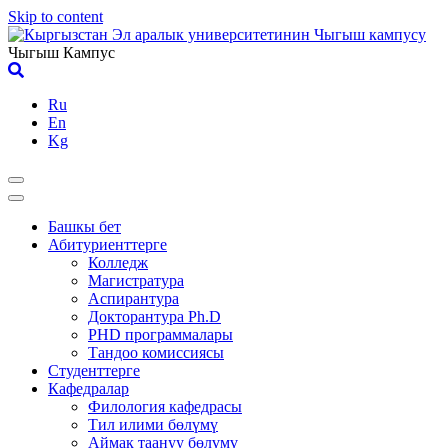
Skip to content
Чыгыш Кампус
Ru
En
Kg
Башкы бет
Абитуриенттерге
Колледж
Магистратура
Аспирантура
Докторантура Ph.D
PHD программалары
Тандоо комиссиясы
Студенттерге
Кафедралар
Филология кафедрасы
Тил илими бөлүмү
Аймак таануу бөлүмү