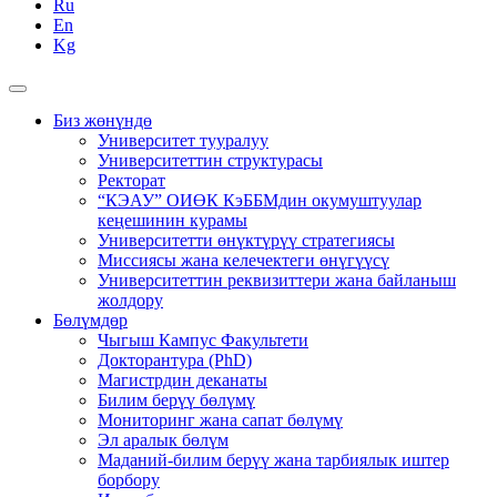
Ru
En
Kg
Биз жөнүндө
Университет тууралуу
Университеттин структурасы
Ректорат
“КЭАУ” ОИӨК КэББМдин окумуштуулар
кеңешинин курамы
Университетти өнүктүрүү стратегиясы
Миссиясы жана келечектеги өнүгүүсү
Университеттин реквизиттери жана байланыш
жолдору
Бөлүмдөр
Чыгыш Кампус Факультети
Докторантура (PhD)
Магистрдин деканаты
Билим берүү бөлүмү
Мониторинг жана сапат бөлүмү
Эл аралык бөлүм
Маданий-билим берүү жана тарбиялык иштер
борбору