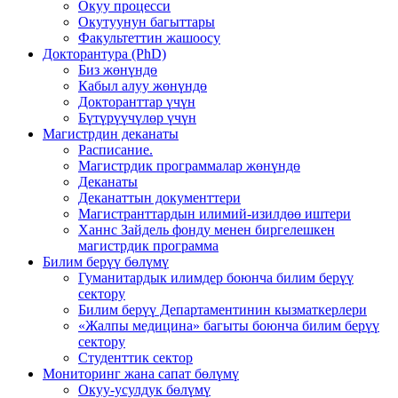
Окуу процесси
Окутуунун багыттары
Факультеттин жашоосу
Докторантура (PhD)
Биз жөнүндө
Кабыл алуу жөнүндө
Докторанттар үчүн
Бүтүрүүчүлөр үчүн
Магистрдин деканаты
Расписание.
Магистрдик программалар жөнүндө
Деканаты
Деканаттын документтери
Магистранттардын илимий-изилдөө иштери
Ханнс Зайдель фонду менен биргелешкен
магистрдик программа
Билим берүү бөлүмү
Гуманитардык илимдер боюнча билим берүү
сектору
Билим берүү Департаментинин кызматкерлери
«Жалпы медицина» багыты боюнча билим берүү
сектору
Студенттик сектор
Мониторинг жана сапат бөлүмү
Окуу-усулдук бөлүмү