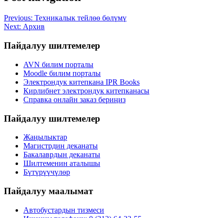
Previous:
Техникалык тейлөө бөлүмү
Next:
Архив
Пайдалуу шилтемелер
AVN билим порталы
Moodle билим порталы
Электрондук китепкана IPR Books
Кирлибнет электрондук китепканасы
Справка онлайн заказ бериңиз
Пайдалуу шилтемелер
Жаңылыктар
Магистрдин деканаты
Бакалаврдын деканаты
Шилтеменин аталышы
Бүтүрүүчүлөр
Пайдалуу маалымат
Автобустардын тизмеси