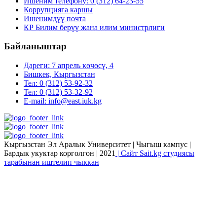
Ишеним телефону: 0 (312) 64-23-55
Коррупцияга каршы
Ишенимдүү почта
КР Билим берүү жана илим министрлиги
Байланыштар
Дареги: 7 апрель көчөсү, 4
Бишкек, Кыргызстан
Тел: 0 (312) 53-92-32
Тел: 0 (312) 53-32-92
E-mail: info@east.iuk.kg
Кыргызстан Эл Аралык Университет | Чыгыш кампус |
Бардык укуктар корголгон | 2021
| Сайт Sait.kg студиясы
тарабынан иштелип чыккан