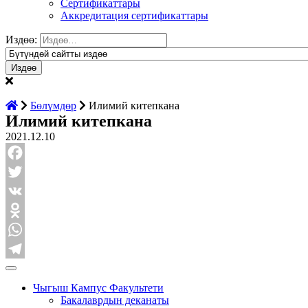
Сертификаттары
Аккредитация сертификаттары
Издөө:
Бөлүмдөр
Илимий китепкана
Илимий китепкана
2021.12.10
Facebook
Twitter
VK
Odnoklassniki
WhatsApp
Telegram
Чыгыш Кампус Факультети
Бакалаврдын деканаты