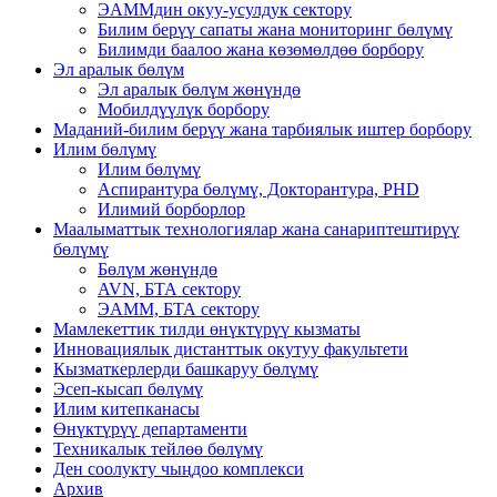
ЭАММдин окуу-усулдук сектору
Билим берүү сапаты жана мониторинг бөлүмү
Билимди баалоо жана көзөмөлдөө борбору
Эл аралык бөлүм
Эл аралык бөлүм жөнүндө
Мобилдүүлүк борбору
Маданий-билим берүү жана тарбиялык иштер борбору
Илим бөлүмү
Илим бөлүмү
Аспирантура бөлүмү, Докторантура, PHD
Илимий борборлор
Маалыматтык технологиялар жана санариптештирүү
бөлүмү
Бөлүм жөнүндө
AVN, БТА сектору
ЭАММ, БТА сектору
Мамлекеттик тилди өнүктүрүү кызматы
Инновациялык дистанттык окутуу факультети
Кызматкерлерди башкаруу бөлүмү
Эсеп-кысап бөлүмү
Илим китепканасы
Өнүктүрүү департаменти
Техникалык тейлөө бөлүмү
Ден соолукту чыңдоо комплекси
Архив