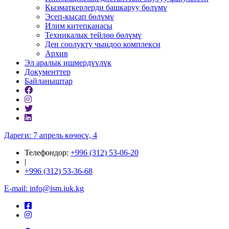
Кызматкерлерди башкаруу бөлүмү
Эсеп-кысап бөлүмү
Илим китепканасы
Техникалык тейлөө бөлүмү
Ден соолукту чыңдоо комплекси
Архив
Эл аралык ишмердүүлүк
Документтер
Байланыштар
Дареги: 7 апрель көчөсү, 4
Телефондор:
+996 (312) 53-06-20
|
+996 (312) 53-36-68
E-mail: info@ism.iuk.kg