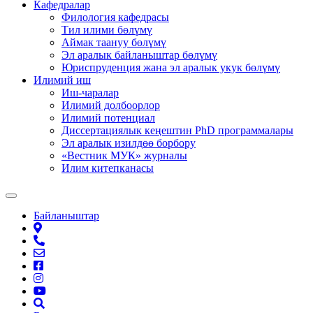
Кафедралар
Филология кафедрасы
Тил илими бөлүмү
Аймак таануу бөлүмү
Эл аралык байланыштар бөлүмү
Юриспруденция жана эл аралык укук бөлүмү
Илимий иш
Иш-чаралар
Илимий долбоорлор
Илимий потенциал
Диссертациялык кеңештин PhD программалары
Эл аралык изилдөө борбору
«Вестник МУК» журналы
Илим китепканасы
Байланыштар