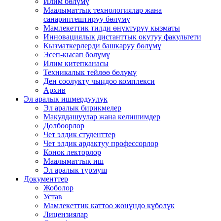
Илим бөлүмү
Маалыматтык технологиялар жана
санариптештирүү бөлүмү
Мамлекеттик тилди өнүктүрүү кызматы
Инновациялык дистанттык окутуу факультети
Кызматкерлерди башкаруу бөлүмү
Эсеп-кысап бөлүмү
Илим китепканасы
Техникалык тейлөө бөлүмү
Ден соолукту чыңдоо комплекси
Архив
Эл аралык ишмердүүлүк
Эл аралык бирикмелер
Макулдашуулар жана келишимдер
Долбоорлор
Чет элдик студенттер
Чет элдик ардактуу профессорлор
Конок лекторлор
Маалыматтык иш
Эл аралык турмуш
Документтер
Жоболор
Устав
Мамлекеттик каттоо жөнүндө күбөлүк
Лицензиялар